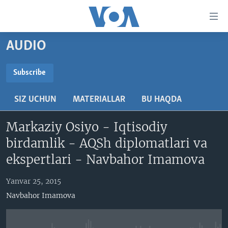
Bosh
sahifaga
boring
Boshiga
AUDIO
qayting
BOSH SAHIFA
Qidiruvga
AMERIKA
Subscribe
o'ting
SUBSCRIBE
MARKAZIY OSIYO
SIZ UCHUN
MATERIALLAR
BU HAQDA
XALQARO
Obuna bo'ling
Markaziy Osiyo - Iqtisodiy
VATANDOSHLAR
birdamlik - AQSh diplomatlari va
MULTIMEDIA
ekspertlari - Navbahor Imamova
IJTIMOIY TARMOQLAR
AMERIKA MANZARALARI
Yanvar 25, 2015
INGLIZ TILI DARSLARI
XALQARO HAYOT
FACEBOOK
Navbahor Imamova
EDITORIAL
VASHINGTON CHOYXONASI
YOUTUBE
MOBIL-SALOM!
INSTAGRAM
Learning English