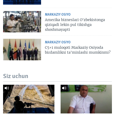
MARKAZIY OSIYO
Amerika bizneslari O'zbekistonga
qiziqadi lekin pul tikishga
shoshmayapti
MARKAZIY OSIYO
C5+1 muloqoti Markaziy Osiyoda
birdamlikni ta'minlashi mumkinmi?
Siz uchun