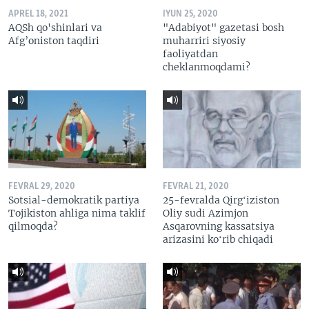
APREL 18, 2021
IYUN 25, 2020
AQSh qo'shinlari va
"Adabiyot" gazetasi bosh
Afg’oniston taqdiri
muharriri siyosiy
faoliyatdan
cheklanmoqdami?
FEVRAL 29, 2020
FEVRAL 21, 2020
Sotsial-demokratik partiya
25-fevralda Qirgʻiziston
Tojikiston ahliga nima taklif
Oliy sudi Azimjon
qilmoqda?
Asqarovning kassatsiya
arizasini koʻrib chiqadi