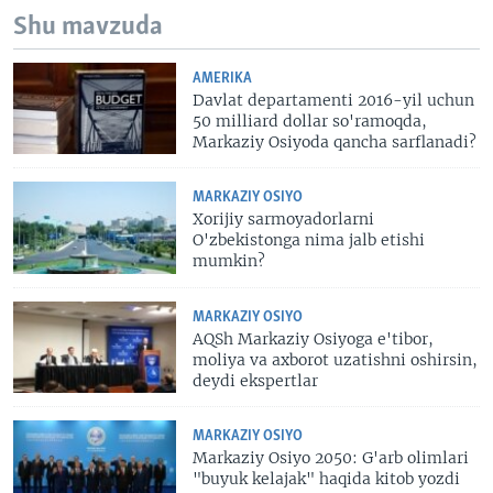
Shu mavzuda
AMERIKA
Davlat departamenti 2016-yil uchun
50 milliard dollar so'ramoqda,
Markaziy Osiyoda qancha sarflanadi?
MARKAZIY OSIYO
Xorijiy sarmoyadorlarni
O'zbekistonga nima jalb etishi
mumkin?
MARKAZIY OSIYO
AQSh Markaziy Osiyoga e'tibor,
moliya va axborot uzatishni oshirsin,
deydi ekspertlar
MARKAZIY OSIYO
Markaziy Osiyo 2050: G'arb olimlari
"buyuk kelajak" haqida kitob yozdi