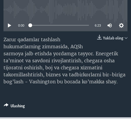
VIDEO
ODNOKLASSNIKI
No media source currently available
XABARLAR SURATLARDA
TELEGRAM
0:00
6:23
TWITTER
SOUNDCLOUD
VOA
Yuklab oling
Zarur qadamlar tashlash
hukumatlarning zimmasida, AQSh
sarmoya jalb etishda yordamga tayyor. Energetik
ta’minot va savdoni rivojlantirish, chegara osha
tijoratni oshirish, boj va chegara xizmatini
takomillashtirish, biznes va tadbirkorlarni bir-biriga
bog’lash - Vashington bu borada ko’makka shay.
Ulashing