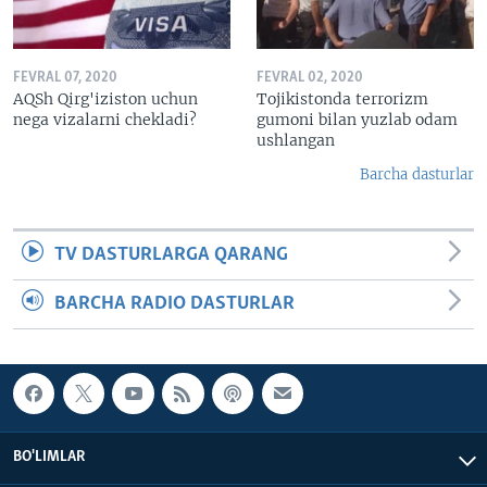
FEVRAL 07, 2020
FEVRAL 02, 2020
AQSh Qirg'iziston uchun
Tojikistonda terrorizm
nega vizalarni chekladi?
gumoni bilan yuzlab odam
ushlangan
Barcha dasturlar
TV DASTURLARGA QARANG
BARCHA RADIO DASTURLAR
BO'LIMLAR