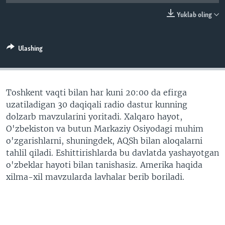
VIDEO
ODNOKLASSNIKI
Yuklab oling
XABARLAR SURATLARDA
TELEGRAM
TWITTER
Ulashing
SOUNDCLOUD
VOA
Toshkent vaqti bilan har kuni 20:00 da efirga
uzatiladigan 30 daqiqali radio dastur kunning
dolzarb mavzularini yoritadi. Xalqaro hayot,
O'zbekiston va butun Markaziy Osiyodagi muhim
o'zgarishlarni, shuningdek, AQSh bilan aloqalarni
tahlil qiladi. Eshittirishlarda bu davlatda yashayotgan
o'zbeklar hayoti bilan tanishasiz. Amerika haqida
xilma-xil mavzularda lavhalar berib boriladi.