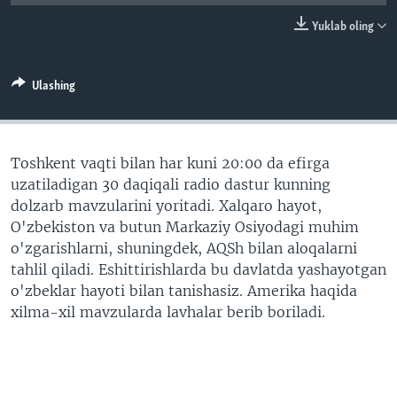
VIDEO
ODNOKLASSNIKI
Yuklab oling
XABARLAR SURATLARDA
TELEGRAM
TWITTER
Ulashing
SOUNDCLOUD
VOA
Toshkent vaqti bilan har kuni 20:00 da efirga
uzatiladigan 30 daqiqali radio dastur kunning
dolzarb mavzularini yoritadi. Xalqaro hayot,
O'zbekiston va butun Markaziy Osiyodagi muhim
o'zgarishlarni, shuningdek, AQSh bilan aloqalarni
tahlil qiladi. Eshittirishlarda bu davlatda yashayotgan
o'zbeklar hayoti bilan tanishasiz. Amerika haqida
xilma-xil mavzularda lavhalar berib boriladi.