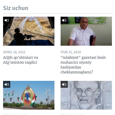
Siz uchun
APREL 18, 2021
IYUN 25, 2020
AQSh qo'shinlari va
"Adabiyot" gazetasi bosh
Afg’oniston taqdiri
muharriri siyosiy
faoliyatdan
cheklanmoqdami?