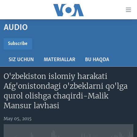
Bosh
sahifaga
boring
Boshiga
AUDIO
qayting
BOSH SAHIFA
Qidiruvga
AMERIKA
Subscribe
o'ting
SUBSCRIBE
MARKAZIY OSIYO
SIZ UCHUN
MATERIALLAR
BU HAQDA
XALQARO
Obuna bo'ling
O'zbekiston islomiy harakati
VATANDOSHLAR
Afg'onistondagi o'zbeklarni qo'lga
MULTIMEDIA
qurol olishga chaqirdi-Malik
IJTIMOIY TARMOQLAR
AMERIKA MANZARALARI
Mansur lavhasi
INGLIZ TILI DARSLARI
XALQARO HAYOT
FACEBOOK
May 05, 2015
EDITORIAL
VASHINGTON CHOYXONASI
YOUTUBE
MOBIL-SALOM!
INSTAGRAM
Learning English