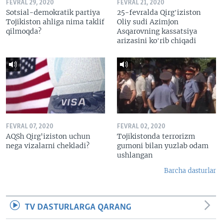
FEVRAL 29, 2020
FEVRAL 21, 2020
Sotsial-demokratik partiya
25-fevralda Qirgʻiziston
Tojikiston ahliga nima taklif
Oliy sudi Azimjon
qilmoqda?
Asqarovning kassatsiya
arizasini koʻrib chiqadi
FEVRAL 07, 2020
FEVRAL 02, 2020
AQSh Qirg'iziston uchun
Tojikistonda terrorizm
nega vizalarni chekladi?
gumoni bilan yuzlab odam
ushlangan
Barcha dasturlar
TV DASTURLARGA QARANG