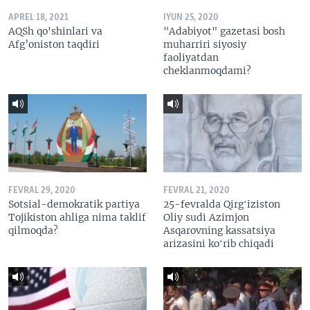
APREL 18, 2021
IYUN 25, 2020
AQSh qo'shinlari va
"Adabiyot" gazetasi bosh
Afg’oniston taqdiri
muharriri siyosiy
faoliyatdan
cheklanmoqdami?
FEVRAL 29, 2020
FEVRAL 21, 2020
Sotsial-demokratik partiya
25-fevralda Qirgʻiziston
Tojikiston ahliga nima taklif
Oliy sudi Azimjon
qilmoqda?
Asqarovning kassatsiya
arizasini koʻrib chiqadi