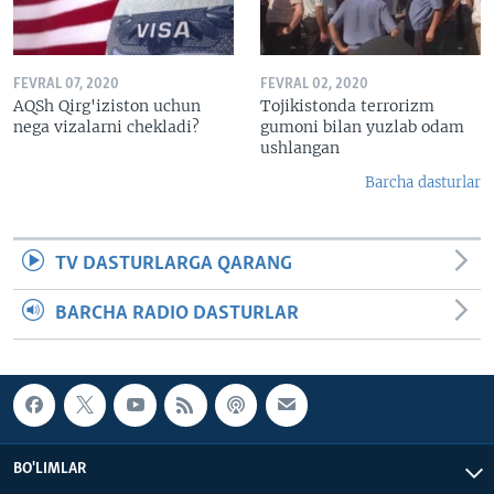
FEVRAL 07, 2020
FEVRAL 02, 2020
AQSh Qirg'iziston uchun
Tojikistonda terrorizm
nega vizalarni chekladi?
gumoni bilan yuzlab odam
ushlangan
Barcha dasturlar
TV DASTURLARGA QARANG
BARCHA RADIO DASTURLAR
BO'LIMLAR