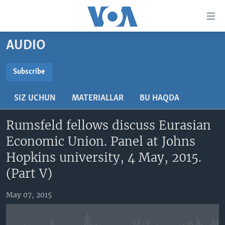
Bosh
sahifaga
boring
Boshiga
AUDIO
qayting
BOSH SAHIFA
Qidiruvga
AMERIKA
Subscribe
o'ting
SUBSCRIBE
MARKAZIY OSIYO
SIZ UCHUN
MATERIALLAR
BU HAQDA
XALQARO
Obuna bo'ling
Rumsfeld fellows discuss Eurasian
VATANDOSHLAR
Economic Union. Panel at Johns
MULTIMEDIA
Hopkins university, 4 May, 2015.
IJTIMOIY TARMOQLAR
AMERIKA MANZARALARI
(Part V)
INGLIZ TILI DARSLARI
XALQARO HAYOT
FACEBOOK
May 07, 2015
EDITORIAL
VASHINGTON CHOYXONASI
YOUTUBE
MOBIL-SALOM!
INSTAGRAM
Learning English