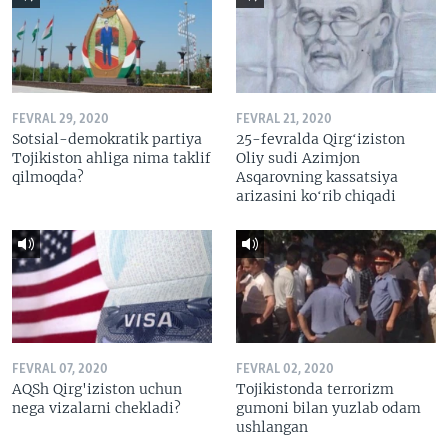
FEVRAL 29, 2020
FEVRAL 21, 2020
Sotsial-demokratik partiya
25-fevralda Qirgʻiziston
Tojikiston ahliga nima taklif
Oliy sudi Azimjon
qilmoqda?
Asqarovning kassatsiya
arizasini koʻrib chiqadi
FEVRAL 07, 2020
FEVRAL 02, 2020
AQSh Qirg'iziston uchun
Tojikistonda terrorizm
nega vizalarni chekladi?
gumoni bilan yuzlab odam
ushlangan