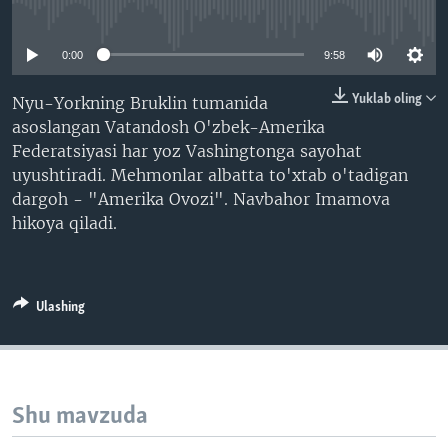
No media source currently available
VIDEO
ODNOKLASSNIKI
XABARLAR SURATLARDA
TELEGRAM
0:00
9:58
TWITTER
Yuklab oling
Nyu-Yorkning Bruklin tumanida
asoslangan Vatandosh O'zbek-Amerika
SOUNDCLOUD
VOA
Federatsiyasi har yoz Vashingtonga sayohat
uyushtiradi. Mehmonlar albatta to'xtab o'tadigan
dargoh - "Amerika Ovozi". Navbahor Imamova
hikoya qiladi.
Ulashing
Shu mavzuda