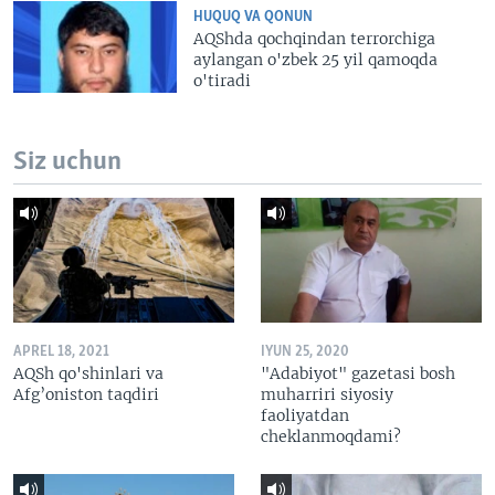
HUQUQ VA QONUN
AQShda qochqindan terrorchiga
aylangan o'zbek 25 yil qamoqda
o'tiradi
Siz uchun
APREL 18, 2021
IYUN 25, 2020
AQSh qo'shinlari va
"Adabiyot" gazetasi bosh
Afg’oniston taqdiri
muharriri siyosiy
faoliyatdan
cheklanmoqdami?