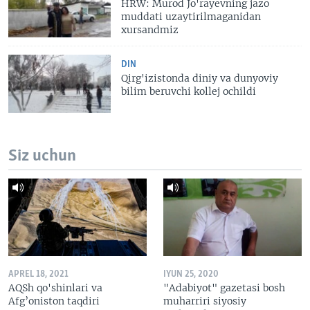
HRW: Murod Jo'rayevning jazo
muddati uzaytirilmaganidan
xursandmiz
DIN
Qirg'izistonda diniy va dunyoviy
bilim beruvchi kollej ochildi
Siz uchun
APREL 18, 2021
IYUN 25, 2020
AQSh qo'shinlari va
"Adabiyot" gazetasi bosh
Afg’oniston taqdiri
muharriri siyosiy