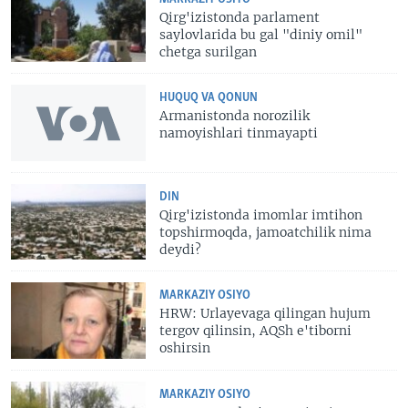
Qirg'izistonda parlament
saylovlarida bu gal "diniy omil"
chetga surilgan
HUQUQ VA QONUN
Armanistonda norozilik
namoyishlari tinmayapti
DIN
Qirg'izistonda imomlar imtihon
topshirmoqda, jamoatchilik nima
deydi?
MARKAZIY OSIYO
HRW: Urlayevaga qilingan hujum
tergov qilinsin, AQSh e'tiborni
oshirsin
MARKAZIY OSIYO