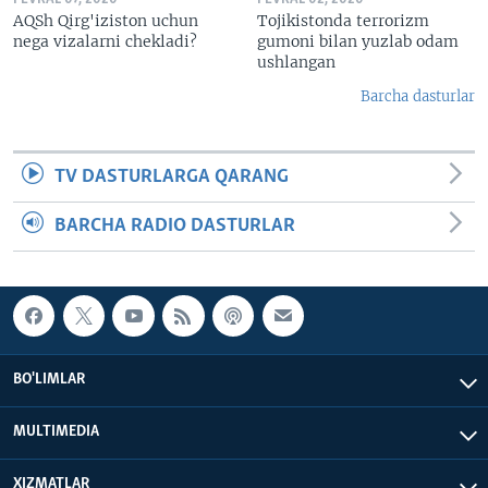
AQSh Qirg'iziston uchun
Tojikistonda terrorizm
nega vizalarni chekladi?
gumoni bilan yuzlab odam
ushlangan
Barcha dasturlar
TV DASTURLARGA QARANG
BARCHA RADIO DASTURLAR
BO'LIMLAR
MULTIMEDIA
XIZMATLAR