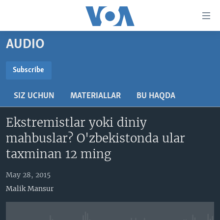
Bosh
sahifaga
boring
Boshiga
AUDIO
qayting
BOSH SAHIFA
Qidiruvga
AMERIKA
Subscribe
o'ting
SUBSCRIBE
MARKAZIY OSIYO
SIZ UCHUN
MATERIALLAR
BU HAQDA
XALQARO
Obuna bo'ling
Ekstremistlar yoki diniy
VATANDOSHLAR
mahbuslar? O'zbekistonda ular
MULTIMEDIA
taxminan 12 ming
IJTIMOIY TARMOQLAR
AMERIKA MANZARALARI
May 28, 2015
INGLIZ TILI DARSLARI
XALQARO HAYOT
FACEBOOK
Malik Mansur
EDITORIAL
VASHINGTON CHOYXONASI
YOUTUBE
MOBIL-SALOM!
INSTAGRAM
Learning English