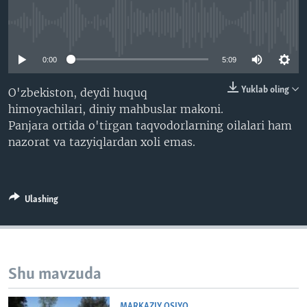
VIDEO
ODNOKLASSNIKI
No media source currently available
XABARLAR SURATLARDA
TELEGRAM
0:00
5:09
TWITTER
SOUNDCLOUD
VOA
Yuklab oling
O'zbekiston, deydi huquq
himoyachilari, diniy mahbuslar makoni.
Panjara ortida o'tirgan taqvodorlarning oilalari ham
nazorat va tazyiqlardan xoli emas.
Ulashing
Shu mavzuda
MARKAZIY OSIYO