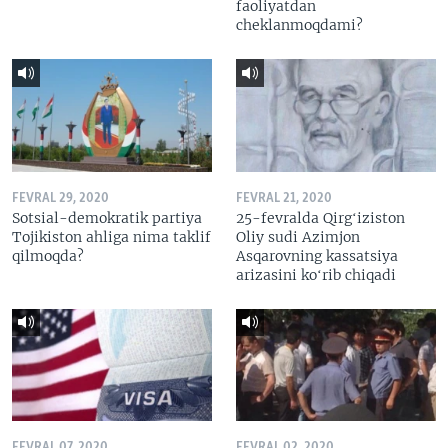
faoliyatdan
cheklanmoqdami?
FEVRAL 29, 2020
FEVRAL 21, 2020
Sotsial-demokratik partiya
25-fevralda Qirgʻiziston
Tojikiston ahliga nima taklif
Oliy sudi Azimjon
qilmoqda?
Asqarovning kassatsiya
arizasini koʻrib chiqadi
FEVRAL 07, 2020
FEVRAL 02, 2020