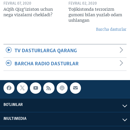
FEVRAL 07, 2020
FEVRAL 02, 2020
AQSh Qirg'iziston uchun
Tojikistonda terrorizm
nega vizalarni chekladi?
gumoni bilan yuzlab odam
ushlangan
Barcha dasturlar
TV DASTURLARGA QARANG
BARCHA RADIO DASTURLAR
BO'LIMLAR
MULTIMEDIA