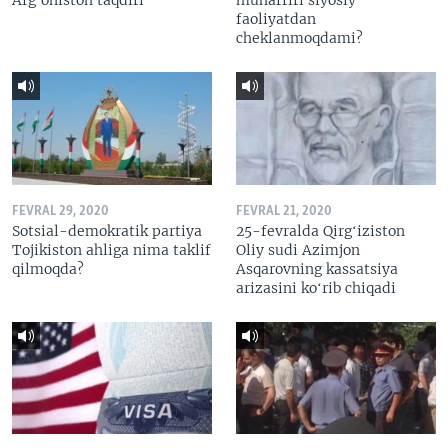
Afg’oniston taqdiri
muharriri siyosiy
faoliyatdan
cheklanmoqdami?
FEVRAL 29, 2020
FEVRAL 21, 2020
Sotsial-demokratik partiya
25-fevralda Qirgʻiziston
Tojikiston ahliga nima taklif
Oliy sudi Azimjon
qilmoqda?
Asqarovning kassatsiya
arizasini koʻrib chiqadi