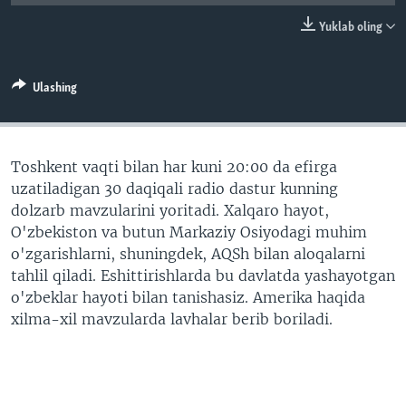
VIDEO
ODNOKLASSNIKI
Yuklab oling
XABARLAR SURATLARDA
TELEGRAM
TWITTER
Ulashing
SOUNDCLOUD
VOA
Toshkent vaqti bilan har kuni 20:00 da efirga
uzatiladigan 30 daqiqali radio dastur kunning
dolzarb mavzularini yoritadi. Xalqaro hayot,
O'zbekiston va butun Markaziy Osiyodagi muhim
o'zgarishlarni, shuningdek, AQSh bilan aloqalarni
tahlil qiladi. Eshittirishlarda bu davlatda yashayotgan
o'zbeklar hayoti bilan tanishasiz. Amerika haqida
xilma-xil mavzularda lavhalar berib boriladi.