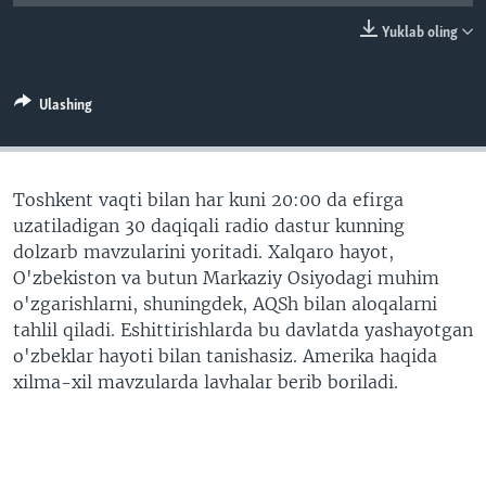
VIDEO
ODNOKLASSNIKI
Yuklab oling
XABARLAR SURATLARDA
TELEGRAM
TWITTER
Ulashing
SOUNDCLOUD
VOA
Toshkent vaqti bilan har kuni 20:00 da efirga
uzatiladigan 30 daqiqali radio dastur kunning
dolzarb mavzularini yoritadi. Xalqaro hayot,
O'zbekiston va butun Markaziy Osiyodagi muhim
o'zgarishlarni, shuningdek, AQSh bilan aloqalarni
tahlil qiladi. Eshittirishlarda bu davlatda yashayotgan
o'zbeklar hayoti bilan tanishasiz. Amerika haqida
xilma-xil mavzularda lavhalar berib boriladi.