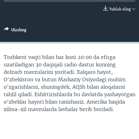
VIDEO
ODNOKLASSNIKI
Yuklab oling
XABARLAR SURATLARDA
TELEGRAM
TWITTER
Ulashing
SOUNDCLOUD
VOA
Toshkent vaqti bilan har kuni 20:00 da efirga
uzatiladigan 30 daqiqali radio dastur kunning
dolzarb mavzularini yoritadi. Xalqaro hayot,
O'zbekiston va butun Markaziy Osiyodagi muhim
o'zgarishlarni, shuningdek, AQSh bilan aloqalarni
tahlil qiladi. Eshittirishlarda bu davlatda yashayotgan
o'zbeklar hayoti bilan tanishasiz. Amerika haqida
xilma-xil mavzularda lavhalar berib boriladi.