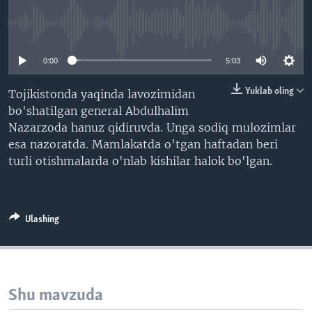
VIDEO
ODNOKLASSNIKI
No media source currently available
XABARLAR SURATLARDA
TELEGRAM
0:00
5:03
TWITTER
SOUNDCLOUD
VOA
Yuklab oling
Tojikistonda yaqinda lavozimidan
bo'shatilgan general Abdulhalim
Nazarzoda hanuz qidiruvda. Unga sodiq mulozimlar
esa nazoratda. Mamlakatda o'tgan haftadan beri
turli otishmalarda o'nlab kishilar halok bo'lgan.
Ulashing
Shu mavzuda