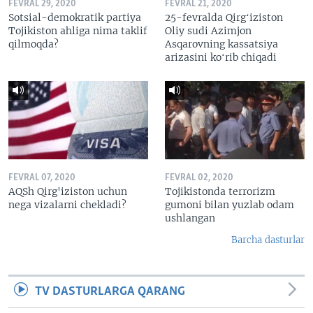
FEVRAL 29, 2020
FEVRAL 21, 2020
Sotsial-demokratik partiya
25-fevralda Qirgʻiziston
Tojikiston ahliga nima taklif
Oliy sudi Azimjon
qilmoqda?
Asqarovning kassatsiya
arizasini koʻrib chiqadi
FEVRAL 07, 2020
FEVRAL 02, 2020
AQSh Qirg'iziston uchun
Tojikistonda terrorizm
nega vizalarni chekladi?
gumoni bilan yuzlab odam
ushlangan
Barcha dasturlar
TV DASTURLARGA QARANG