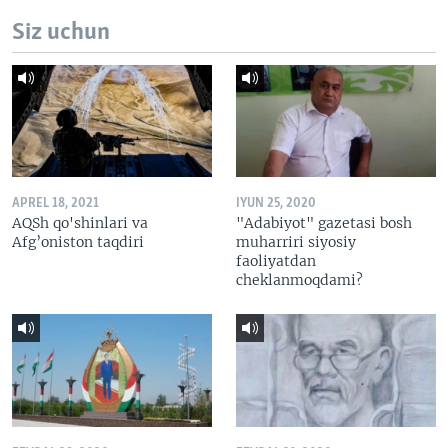
Siz uchun
APREL 18, 2021
IYUN 25, 2020
AQSh qo'shinlari va
"Adabiyot" gazetasi bosh
Afg’oniston taqdiri
muharriri siyosiy
faoliyatdan
cheklanmoqdami?