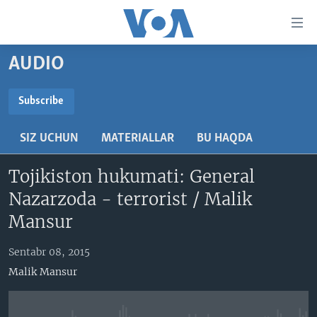
Bosh
sahifaga
boring
Boshiga
AUDIO
qayting
BOSH SAHIFA
Qidiruvga
AMERIKA
Subscribe
o'ting
SUBSCRIBE
MARKAZIY OSIYO
SIZ UCHUN
MATERIALLAR
BU HAQDA
XALQARO
Obuna bo'ling
Tojikiston hukumati: General
VATANDOSHLAR
Nazarzoda - terrorist / Malik
MULTIMEDIA
Mansur
IJTIMOIY TARMOQLAR
AMERIKA MANZARALARI
Sentabr 08, 2015
INGLIZ TILI DARSLARI
XALQARO HAYOT
FACEBOOK
Malik Mansur
EDITORIAL
VASHINGTON CHOYXONASI
YOUTUBE
MOBIL-SALOM!
INSTAGRAM
Learning English