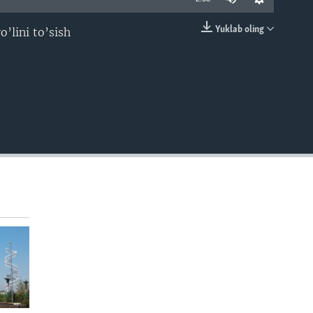
Yuklab oling
o’lini to’sish
EMBED