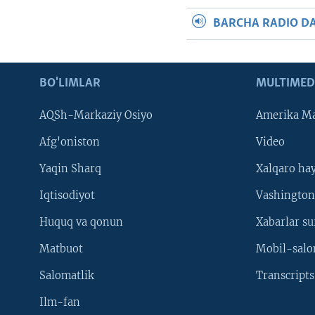
BARCHA RADIO D
BO'LIMLAR
MULTIMED
AQSh-Markaziy Osiyo
Amerika Ma
Afg'oniston
Video
Yaqin Sharq
Xalqaro ha
Iqtisodiyot
Vashington
Huquq va qonun
Xabarlar su
Matbuot
Mobil-salo
Salomatlik
Transcripts
Ilm-fan