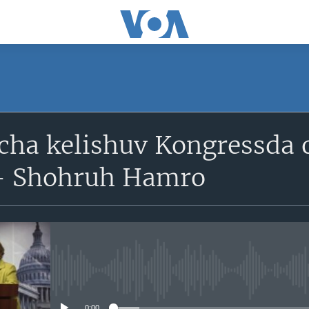
SUBSCRIBE
icha kelishuv Kongressda 
Obuna bo'ling
 - Shohruh Hamro
No media source currently avail
0:00