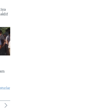
tiya
aklif
dam
sturlar