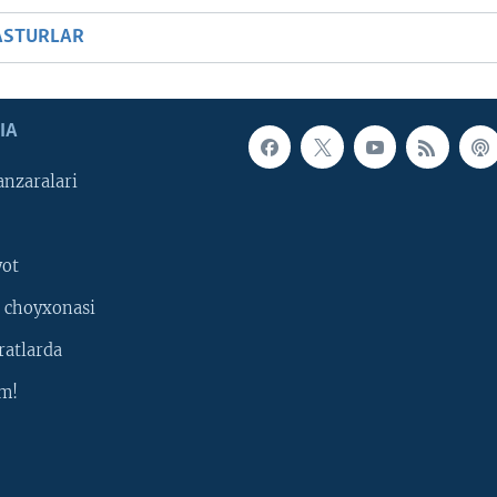
ASTURLAR
IA
nzaralari
yot
 choyxonasi
ratlarda
m!