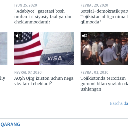
IYUN 25, 2020
FEVRAL 29, 2020
"Adabiyot" gazetasi bosh
Sotsial-demokratik par
muharriri siyosiy faoliyatdan
Tojikiston ahliga nima t
cheklanmoqdami?
qilmoqda?
FEVRAL 07, 2020
FEVRAL 02, 2020
liy
AQSh Qirg'iziston uchun nega
Tojikistonda terrorizm
vizalarni chekladi?
gumoni bilan yuzlab o
ushlangan
Barcha da
 QARANG