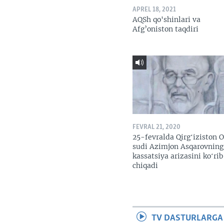
APREL 18, 2021
AQSh qo'shinlari va
Afg’oniston taqdiri
FEVRAL 21, 2020
25-fevralda Qirgʻiziston O
sudi Azimjon Asqarovning
kassatsiya arizasini koʻrib
chiqadi
TV DASTURLARGA