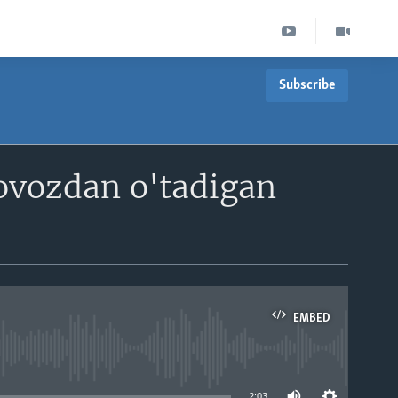
Subscribe
ovozdan o'tadigan
EMBED
able
2:03