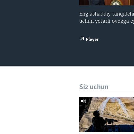
VIDEO
ODNOKLASSNIKI
XABARLAR SURATLARDA
TELEGRAM
Eng ashaddiy tanqidchil
uchun yetarli ovozga 
TWITTER
SOUNDCLOUD
Pleyer
Siz uchun