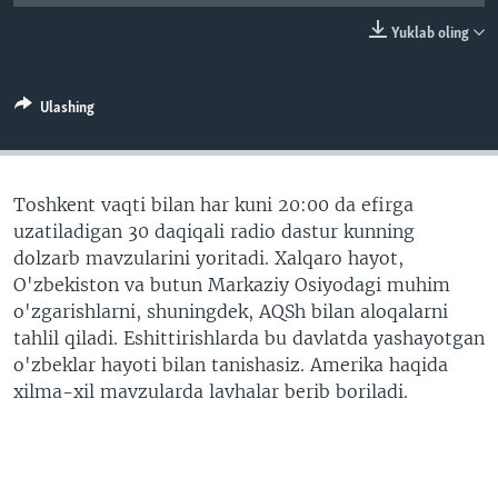
VIDEO
ODNOKLASSNIKI
Yuklab oling
XABARLAR SURATLARDA
TELEGRAM
TWITTER
Ulashing
SOUNDCLOUD
VOA
Toshkent vaqti bilan har kuni 20:00 da efirga
uzatiladigan 30 daqiqali radio dastur kunning
dolzarb mavzularini yoritadi. Xalqaro hayot,
O'zbekiston va butun Markaziy Osiyodagi muhim
o'zgarishlarni, shuningdek, AQSh bilan aloqalarni
tahlil qiladi. Eshittirishlarda bu davlatda yashayotgan
o'zbeklar hayoti bilan tanishasiz. Amerika haqida
xilma-xil mavzularda lavhalar berib boriladi.