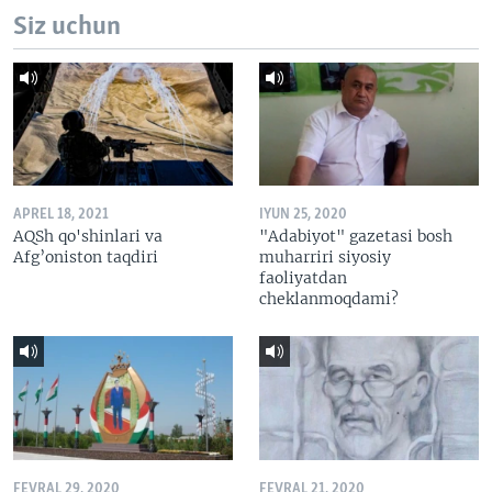
Siz uchun
APREL 18, 2021
IYUN 25, 2020
AQSh qo'shinlari va
"Adabiyot" gazetasi bosh
Afg’oniston taqdiri
muharriri siyosiy
faoliyatdan
cheklanmoqdami?
FEVRAL 29, 2020
FEVRAL 21, 2020