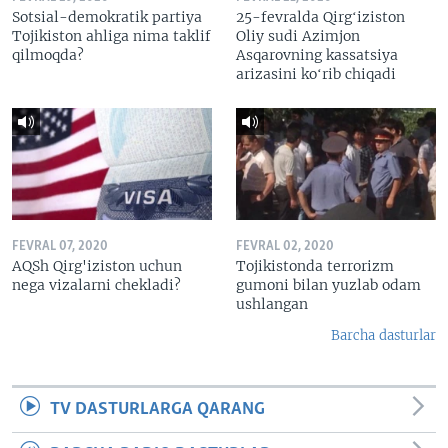
Sotsial-demokratik partiya
25-fevralda Qirgʻiziston
Tojikiston ahliga nima taklif
Oliy sudi Azimjon
qilmoqda?
Asqarovning kassatsiya
arizasini koʻrib chiqadi
FEVRAL 07, 2020
FEVRAL 02, 2020
AQSh Qirg'iziston uchun
Tojikistonda terrorizm
nega vizalarni chekladi?
gumoni bilan yuzlab odam
ushlangan
Barcha dasturlar
TV DASTURLARGA QARANG