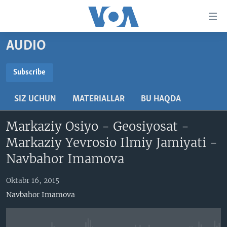
Bosh
sahifaga
boring
Boshiga
AUDIO
qayting
BOSH SAHIFA
Qidiruvga
AMERIKA
Subscribe
o'ting
SUBSCRIBE
MARKAZIY OSIYO
SIZ UCHUN
MATERIALLAR
BU HAQDA
XALQARO
Obuna bo'ling
Markaziy Osiyo - Geosiyosat -
VATANDOSHLAR
Markaziy Yevrosio Ilmiy Jamiyati -
MULTIMEDIA
Navbahor Imamova
IJTIMOIY TARMOQLAR
AMERIKA MANZARALARI
Oktabr 16, 2015
INGLIZ TILI DARSLARI
XALQARO HAYOT
FACEBOOK
Navbahor Imamova
EDITORIAL
VASHINGTON CHOYXONASI
YOUTUBE
MOBIL-SALOM!
INSTAGRAM
Learning English