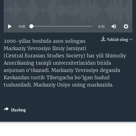
VIDEO
ODNOKLASSNIKI
No media source currently available
XABARLAR SURATLARDA
TELEGRAM
0:00
6:31
TWITTER
SOUNDCLOUD
VOA
Yuklab oling
2000-yillar boshida asos solingan
Markaziy Yevrosiyo Ilmiy Jamiyati
(Central Eurasian Studies Society) har yili Shimoliy
Amerikaning taniqli universitetlaridan birida
anjuman o'tkazadi. Markaziy Yevrosiyo deganda
Kavkazdan tortib Tibetgacha bo’lgan hudud
tushuniladi. Markaziy Osiyo uning markazida.
Ulashing