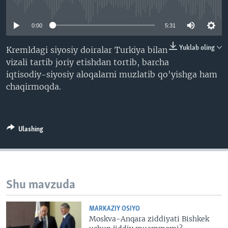
No media source currently available
VIDEO
ODNOKLASSNIKI
0:00
5:31
XABARLAR SURATLARDA
TELEGRAM
TWITTER
Yuklab oling
Kremldagi siyosiy doiralar Turkiya bilan
vizali tartib joriy etishdan tortib, barcha
SOUNDCLOUD
VOA
iqtisodiy-siyosiy aloqalarni muzlatib qo'yishga ham
chaqirmoqda.
Ulashing
Shu mavzuda
MARKAZIY OSIYO
Moskva-Anqara ziddiyati Bishkek