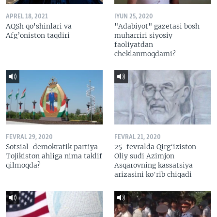
APREL 18, 2021
IYUN 25, 2020
AQSh qo'shinlari va
"Adabiyot" gazetasi bosh
Afg’oniston taqdiri
muharriri siyosiy
faoliyatdan
cheklanmoqdami?
FEVRAL 29, 2020
FEVRAL 21, 2020
Sotsial-demokratik partiya
25-fevralda Qirgʻiziston
Tojikiston ahliga nima taklif
Oliy sudi Azimjon
qilmoqda?
Asqarovning kassatsiya
arizasini koʻrib chiqadi