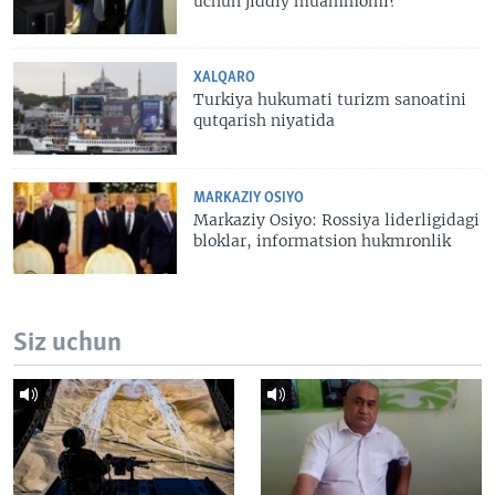
uchun jiddiy muammomi?
XALQARO
Turkiya hukumati turizm sanoatini
qutqarish niyatida
MARKAZIY OSIYO
Markaziy Osiyo: Rossiya liderligidagi
bloklar, informatsion hukmronlik
Siz uchun