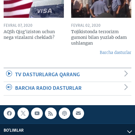
FEVRAL 07, 2020
FEVRAL 02, 2020
AQSh Qirg'iziston uchun
Tojikistonda terrorizm
nega vizalarni chekladi?
gumoni bilan yuzlab odam
ushlangan
Barcha dasturlar
TV DASTURLARGA QARANG
BARCHA RADIO DASTURLAR
BO'LIMLAR