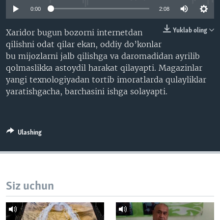
VIDEO
ODNOKLASSNIKI
0:00
2:08
XABARLAR SURATLARDA
TELEGRAM
Yuklab oling
Xaridor bugun bozorni internetdan
qilishni odat qilar ekan, oddiy do’konlar
TWITTER
bu mijozlarni jalb qilishga va daromadidan ayrilib
SOUNDCLOUD
VOA
qolmaslikka astoydil harakat qilayapti. Magazinlar
yangi texnologiyadan tortib imoratlarda qulayliklar
yaratishgacha, barchasini ishga solayapti.
Ulashing
Siz uchun