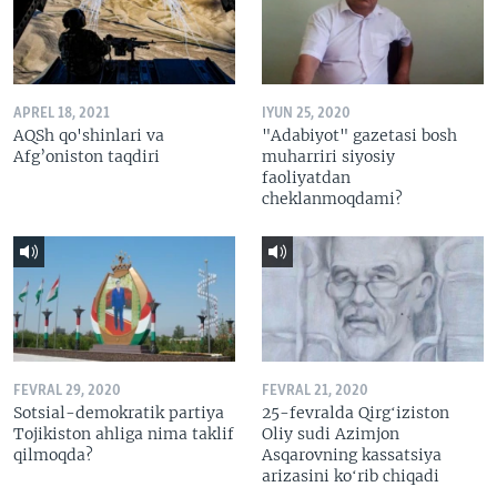
APREL 18, 2021
IYUN 25, 2020
AQSh qo'shinlari va
"Adabiyot" gazetasi bosh
Afg’oniston taqdiri
muharriri siyosiy
faoliyatdan
cheklanmoqdami?
FEVRAL 29, 2020
FEVRAL 21, 2020
Sotsial-demokratik partiya
25-fevralda Qirgʻiziston
Tojikiston ahliga nima taklif
Oliy sudi Azimjon
qilmoqda?
Asqarovning kassatsiya
arizasini koʻrib chiqadi