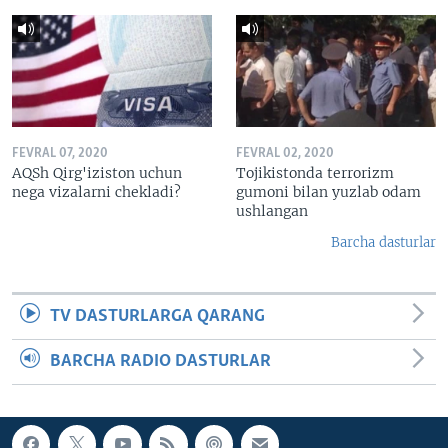
FEVRAL 07, 2020
FEVRAL 02, 2020
AQSh Qirg'iziston uchun
Tojikistonda terrorizm
nega vizalarni chekladi?
gumoni bilan yuzlab odam
ushlangan
Barcha dasturlar
TV DASTURLARGA QARANG
BARCHA RADIO DASTURLAR