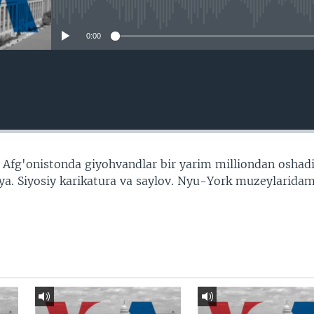
No media source currently avail
0:00
Afg'onistonda giyohvandlar bir yarim milliondan oshadi
iya. Siyosiy karikatura va saylov. Nyu-York muzeylaridam