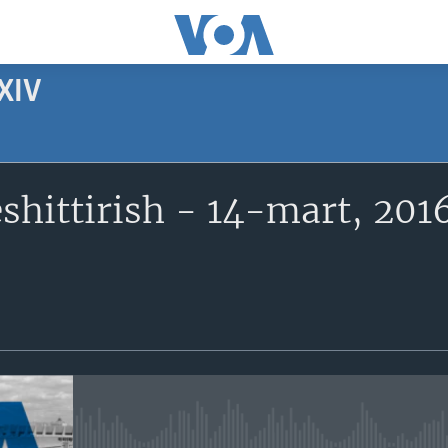
XIV
SUBSCRIBE
shittirish - 14-mart, 201
Apple Podcasts
Obuna bo'ling