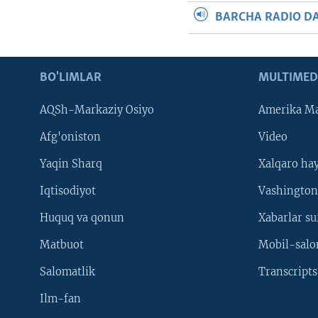
BARCHA RADIO D
BO'LIMLAR
MULTIMED
AQSh-Markaziy Osiyo
Amerika Ma
Afg'oniston
Video
Yaqin Sharq
Xalqaro ha
Iqtisodiyot
Vashington
Huquq va qonun
Xabarlar su
Matbuot
Mobil-salo
Salomatlik
Transcripts
Ilm-fan