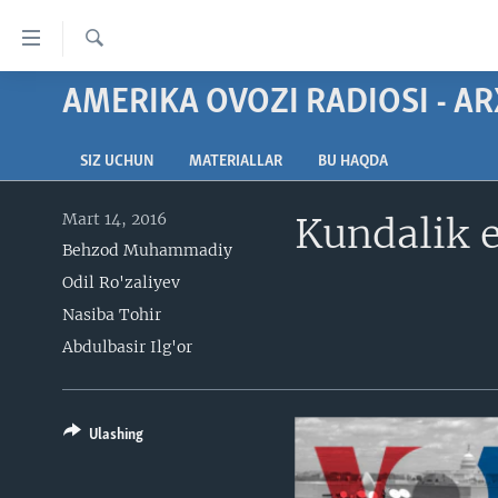
Bosh
sahifaga
boring
Qidiruv
Boshiga
AMERIKA OVOZI RADIOSI - AR
BOSH SAHIFA
qayting
AMERIKA
Qidiruvga
SIZ UCHUN
MATERIALLAR
BU HAQDA
o'ting
MARKAZIY OSIYO
Mart 14, 2016
Kundalik e
XALQARO
Behzod Muhammadiy
VATANDOSHLAR
Odil Ro'zaliyev
MULTIMEDIA
Nasiba Tohir
IJTIMOIY TARMOQLAR
AMERIKA MANZARALARI
Abdulbasir Ilg'or
INGLIZ TILI DARSLARI
XALQARO HAYOT
FACEBOOK
EDITORIAL
VASHINGTON CHOYXONASI
YOUTUBE
Ulashing
MOBIL-SALOM!
INSTAGRAM