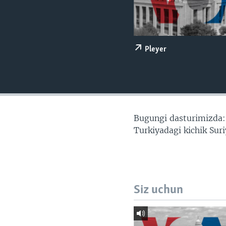
VIDEO
ODNOKLASSNIKI
XABARLAR SURATLARDA
TELEGRAM
TWITTER
Pleyer
SOUNDCLOUD
Bugungi dasturimizda: 
Turkiyadagi kichik Sur
Siz uchun