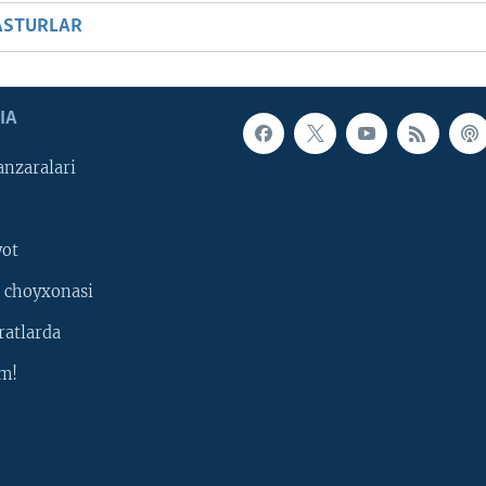
ASTURLAR
IA
nzaralari
yot
 choyxonasi
ratlarda
m!