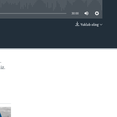
able
30:00
Yuklab oling
EMBED
.
iz.