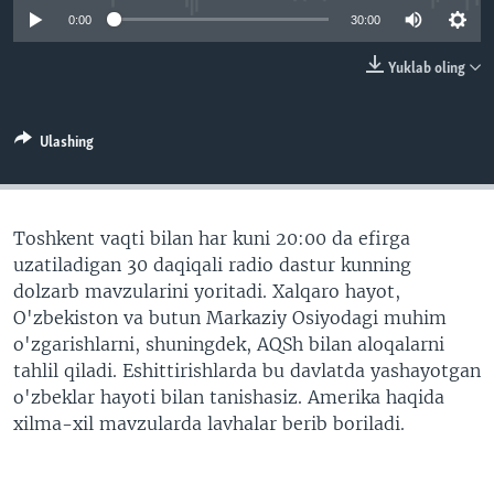
VIDEO
ODNOKLASSNIKI
0:00
30:00
XABARLAR SURATLARDA
TELEGRAM
Yuklab oling
TWITTER
SOUNDCLOUD
VOA
Ulashing
Toshkent vaqti bilan har kuni 20:00 da efirga
uzatiladigan 30 daqiqali radio dastur kunning
dolzarb mavzularini yoritadi. Xalqaro hayot,
O'zbekiston va butun Markaziy Osiyodagi muhim
o'zgarishlarni, shuningdek, AQSh bilan aloqalarni
tahlil qiladi. Eshittirishlarda bu davlatda yashayotgan
o'zbeklar hayoti bilan tanishasiz. Amerika haqida
xilma-xil mavzularda lavhalar berib boriladi.