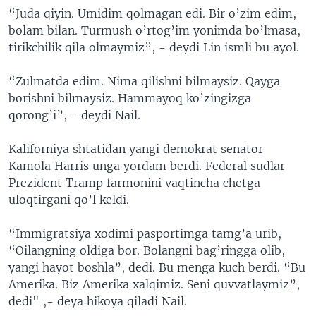
“Juda qiyin. Umidim qolmagan edi. Bir o’zim edim,
bolam bilan. Turmush o’rtog’im yonimda bo’lmasa,
tirikchilik qila olmaymiz”, - deydi Lin ismli bu ayol.
“Zulmatda edim. Nima qilishni bilmaysiz. Qayga
borishni bilmaysiz. Hammayoq ko’zingizga
qorong’i”, - deydi Nail.
Kaliforniya shtatidan yangi demokrat senator
Kamola Harris unga yordam berdi. Federal sudlar
Prezident Tramp farmonini vaqtincha chetga
uloqtirgani qo’l keldi.
“Immigratsiya xodimi pasportimga tamg’a urib,
“Oilangning oldiga bor. Bolangni bag’ringga olib,
yangi hayot boshla”, dedi. Bu menga kuch berdi. “Bu
Amerika. Biz Amerika xalqimiz. Seni quvvatlaymiz”,
dedi" ,- deya hikoya qiladi Nail.