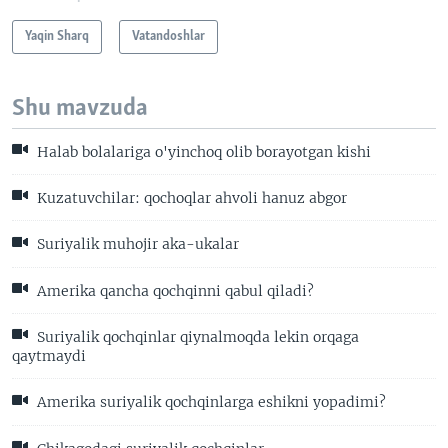
Yaqin Sharq
Vatandoshlar
Shu mavzuda
Halab bolalariga o'yinchoq olib borayotgan kishi
Kuzatuvchilar: qochoqlar ahvoli hanuz abgor
Suriyalik muhojir aka-ukalar
Amerika qancha qochqinni qabul qiladi?
Suriyalik qochqinlar qiynalmoqda lekin orqaga
qaytmaydi
Amerika suriyalik qochqinlarga eshikni yopadimi?