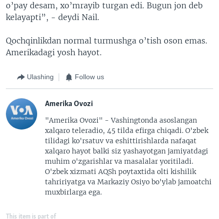
o’pay desam, xo’mrayib turgan edi. Bugun jon deb
kelayapti”, - deydi Nail.
Qochqinlikdan normal turmushga o’tish oson emas.
Amerikadagi yosh hayot.
Ulashing
Follow us
Amerika Ovozi
"Amerika Ovozi" - Vashingtonda asoslangan
xalqaro teleradio, 45 tilda efirga chiqadi. O'zbek
tilidagi ko'rsatuv va eshittirishlarda nafaqat
xalqaro hayot balki siz yashayotgan jamiyatdagi
muhim o'zgarishlar va masalalar yoritiladi.
O'zbek xizmati AQSh poytaxtida olti kishilik
tahririyatga va Markaziy Osiyo bo'ylab jamoatchi
muxbirlarga ega.
This item is part of