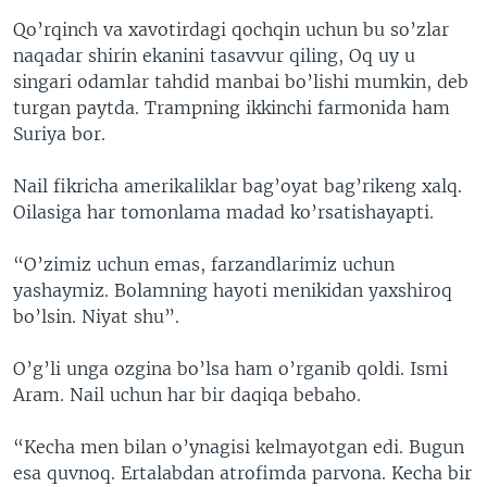
Qo’rqinch va xavotirdagi qochqin uchun bu so’zlar
naqadar shirin ekanini tasavvur qiling, Oq uy u
singari odamlar tahdid manbai bo’lishi mumkin, deb
turgan paytda. Trampning ikkinchi farmonida ham
Suriya bor.
Nail fikricha amerikaliklar bag’oyat bag’rikeng xalq.
Oilasiga har tomonlama madad ko’rsatishayapti.
“O’zimiz uchun emas, farzandlarimiz uchun
yashaymiz. Bolamning hayoti menikidan yaxshiroq
bo’lsin. Niyat shu”.
O’g’li unga ozgina bo’lsa ham o’rganib qoldi. Ismi
Aram. Nail uchun har bir daqiqa bebaho.
“Kecha men bilan o’ynagisi kelmayotgan edi. Bugun
esa quvnoq. Ertalabdan atrofimda parvona. Kecha bir