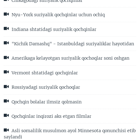
Chikagodagi suriyalik qochqinlar
Nyu-York suriyalik qochqinlar uchun ochiq
Indiana shtatidagi suriyalik qochqinlar
"Kichik Damashq" - Istanbuldagi suriyaliklar hayotidan
Amerikaga kelayotgan suriyalik qochoqlar soni oshgan
Vermont shtatidagi qochqinlar
Rossiyadagi suriyalik qochoqlar
Qochqin bolalar ilmsiz qolmasin
Qochqinlar inqirozi aks etgan filmlar
Asli somalilik musulmon ayol Minnesota qonunchisi etib
saylandi