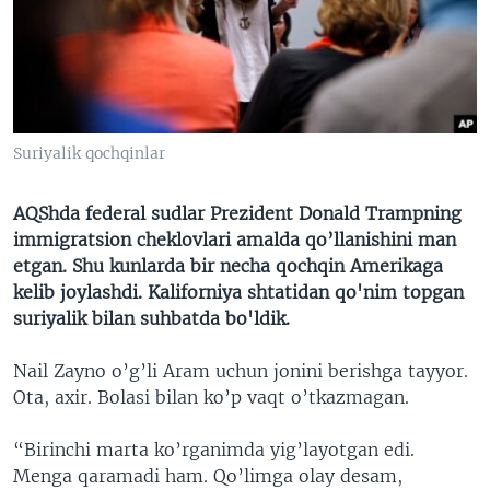
VIDEO
ODNOKLASSNIKI
XABARLAR SURATLARDA
TELEGRAM
TWITTER
SOUNDCLOUD
VOA
Suriyalik qochqinlar
AQShda federal sudlar Prezident Donald Trampning
immigratsion cheklovlari amalda qo’llanishini man
etgan. Shu kunlarda bir necha qochqin Amerikaga
kelib joylashdi. Kaliforniya shtatidan qo'nim topgan
suriyalik bilan suhbatda bo'ldik.
Nail Zayno o’g’li Aram uchun jonini berishga tayyor.
Ota, axir. Bolasi bilan ko’p vaqt o’tkazmagan.
“Birinchi marta ko’rganimda yig’layotgan edi.
Menga qaramadi ham. Qo’limga olay desam,