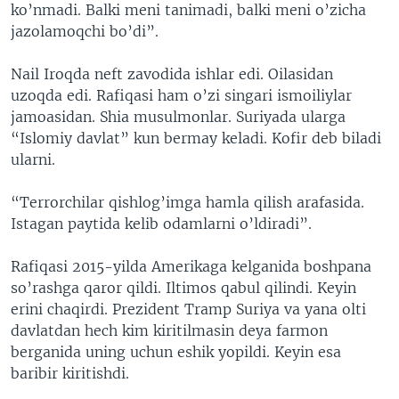
ko’nmadi. Balki meni tanimadi, balki meni o’zicha
jazolamoqchi bo’di”.
Nail Iroqda neft zavodida ishlar edi. Oilasidan
uzoqda edi. Rafiqasi ham o’zi singari ismoiliylar
jamoasidan. Shia musulmonlar. Suriyada ularga
“Islomiy davlat” kun bermay keladi. Kofir deb biladi
ularni.
“Terrorchilar qishlog’imga hamla qilish arafasida.
Istagan paytida kelib odamlarni o’ldiradi”.
Rafiqasi 2015-yilda Amerikaga kelganida boshpana
so’rashga qaror qildi. Iltimos qabul qilindi. Keyin
erini chaqirdi. Prezident Tramp Suriya va yana olti
davlatdan hech kim kiritilmasin deya farmon
berganida uning uchun eshik yopildi. Keyin esa
baribir kiritishdi.