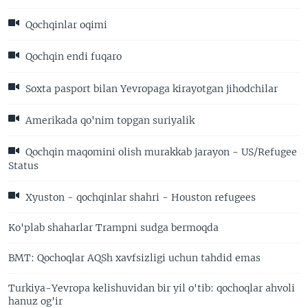
Qochqinlar oqimi
Qochqin endi fuqaro
Soxta pasport bilan Yevropaga kirayotgan jihodchilar
Amerikada qo'nim topgan suriyalik
Qochqin maqomini olish murakkab jarayon - US/Refugee
Status
Xyuston - qochqinlar shahri - Houston refugees
Ko'plab shaharlar Trampni sudga bermoqda
BMT: Qochoqlar AQSh xavfsizligi uchun tahdid emas
Turkiya-Yevropa kelishuvidan bir yil o'tib: qochoqlar ahvoli
hanuz og'ir