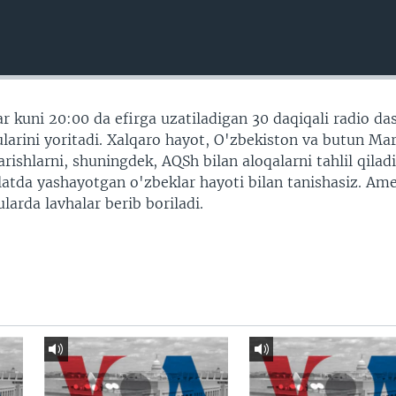
r kuni 20:00 da efirga uzatiladigan 30 daqiqali radio da
arini yoritadi. Xalqaro hayot, O'zbekiston va butun Ma
shlarni, shuningdek, AQSh bilan aloqalarni tahlil qiladi
vlatda yashayotgan o'zbeklar hayoti bilan tanishasiz. Am
larda lavhalar berib boriladi.