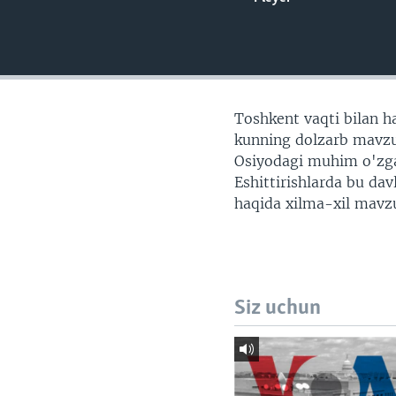
VIDEO
ODNOKLASSNIKI
XABARLAR SURATLARDA
TELEGRAM
TWITTER
SOUNDCLOUD
Toshkent vaqti bilan ha
kunning dolzarb mavzul
Osiyodagi muhim o'zgari
Eshittirishlarda bu da
haqida xilma-xil mavzu
Siz uchun