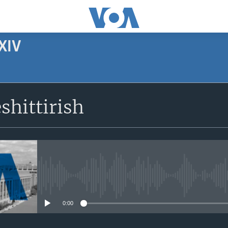
XIV
SUBSCRIBE
shittirish
Apple Podcasts
Obuna bo'ling
No media source currently avail
0:00