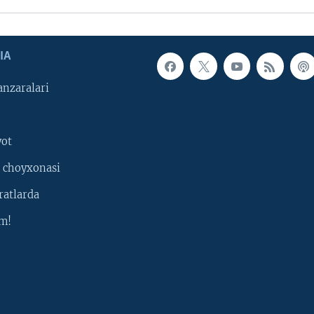
IA
nzaralari
yot
 choyxonasi
ratlarda
m!