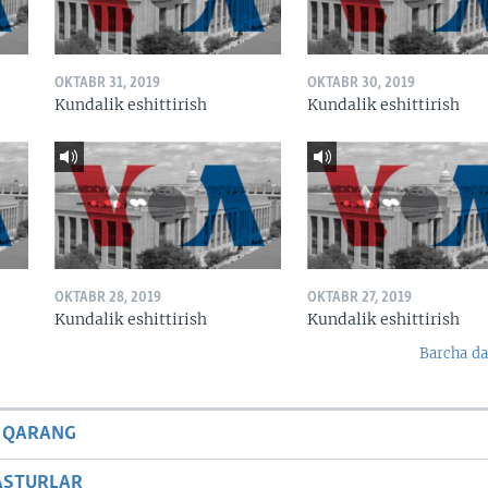
OKTABR 31, 2019
OKTABR 30, 2019
Kundalik eshittirish
Kundalik eshittirish
OKTABR 28, 2019
OKTABR 27, 2019
Kundalik eshittirish
Kundalik eshittirish
Barcha da
 QARANG
ASTURLAR