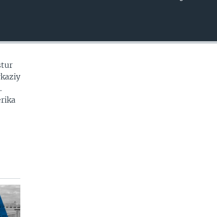
EMBED
stur
rkaziy
.
erika