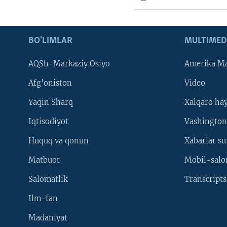
BO'LIMLAR
MULTIMED
AQSh-Markaziy Osiyo
Amerika Ma
Afg'oniston
Video
Yaqin Sharq
Xalqaro ha
Iqtisodiyot
Vashington
Huquq va qonun
Xabarlar su
Matbuot
Mobil-salo
Salomatlik
Transcripts
Ilm-fan
Madaniyat