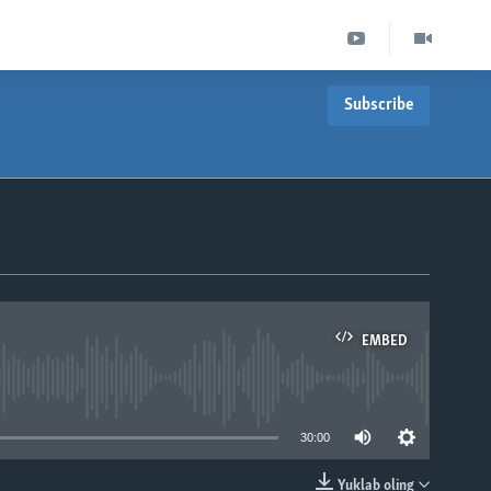
Subscribe
EMBED
able
30:00
Yuklab oling