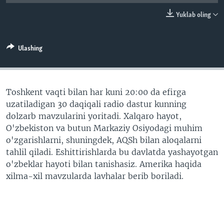
VIDEO
ODNOKLASSNIKI
Yuklab oling
XABARLAR SURATLARDA
TELEGRAM
TWITTER
Ulashing
SOUNDCLOUD
VOA
Toshkent vaqti bilan har kuni 20:00 da efirga
uzatiladigan 30 daqiqali radio dastur kunning
dolzarb mavzularini yoritadi. Xalqaro hayot,
O'zbekiston va butun Markaziy Osiyodagi muhim
o'zgarishlarni, shuningdek, AQSh bilan aloqalarni
tahlil qiladi. Eshittirishlarda bu davlatda yashayotgan
o'zbeklar hayoti bilan tanishasiz. Amerika haqida
xilma-xil mavzularda lavhalar berib boriladi.