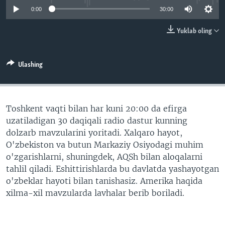
VIDEO
ODNOKLASSNIKI
0:00
30:00
XABARLAR SURATLARDA
TELEGRAM
Yuklab oling
TWITTER
SOUNDCLOUD
VOA
Ulashing
Toshkent vaqti bilan har kuni 20:00 da efirga
uzatiladigan 30 daqiqali radio dastur kunning
dolzarb mavzularini yoritadi. Xalqaro hayot,
O'zbekiston va butun Markaziy Osiyodagi muhim
o'zgarishlarni, shuningdek, AQSh bilan aloqalarni
tahlil qiladi. Eshittirishlarda bu davlatda yashayotgan
o'zbeklar hayoti bilan tanishasiz. Amerika haqida
xilma-xil mavzularda lavhalar berib boriladi.