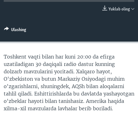
VIDEO
ODNOKLASSNIKI
Yuklab oling
XABARLAR SURATLARDA
TELEGRAM
TWITTER
Ulashing
SOUNDCLOUD
VOA
Toshkent vaqti bilan har kuni 20:00 da efirga
uzatiladigan 30 daqiqali radio dastur kunning
dolzarb mavzularini yoritadi. Xalqaro hayot,
O'zbekiston va butun Markaziy Osiyodagi muhim
o'zgarishlarni, shuningdek, AQSh bilan aloqalarni
tahlil qiladi. Eshittirishlarda bu davlatda yashayotgan
o'zbeklar hayoti bilan tanishasiz. Amerika haqida
xilma-xil mavzularda lavhalar berib boriladi.