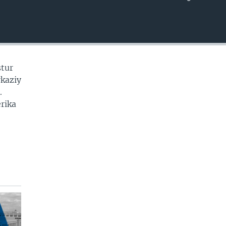
EMBED
stur
rkaziy
.
erika