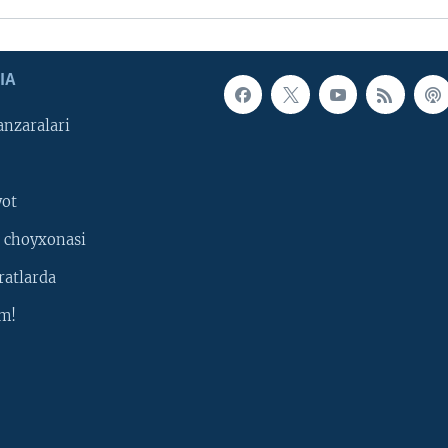
IA
nzaralari
yot
 choyxonasi
ratlarda
m!