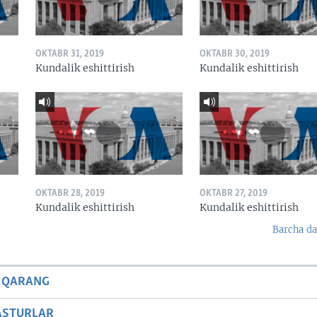
OKTABR 31, 2019
OKTABR 30, 2019
Kundalik eshittirish
Kundalik eshittirish
OKTABR 28, 2019
OKTABR 27, 2019
Kundalik eshittirish
Kundalik eshittirish
Barcha da
 QARANG
ASTURLAR