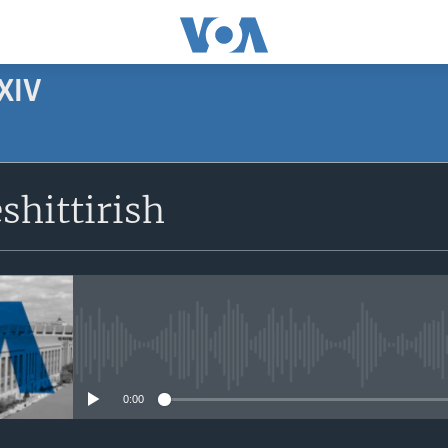
XIV
SUBSCRIBE
shittirish
Apple Podcasts
Obuna bo'ling
No media source currently avail
0:00