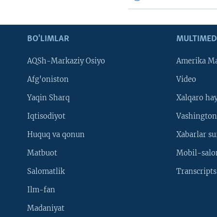
BO'LIMLAR
MULTIMED
AQSh-Markaziy Osiyo
Amerika Ma
Afg'oniston
Video
Yaqin Sharq
Xalqaro ha
Iqtisodiyot
Vashington
Huquq va qonun
Xabarlar su
Matbuot
Mobil-salo
Salomatlik
Transcripts
Ilm-fan
Madaniyat