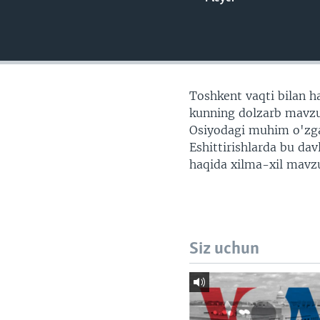
VIDEO
ODNOKLASSNIKI
XABARLAR SURATLARDA
TELEGRAM
TWITTER
SOUNDCLOUD
Toshkent vaqti bilan ha
kunning dolzarb mavzul
Osiyodagi muhim o'zgari
Eshittirishlarda bu da
haqida xilma-xil mavzu
Siz uchun