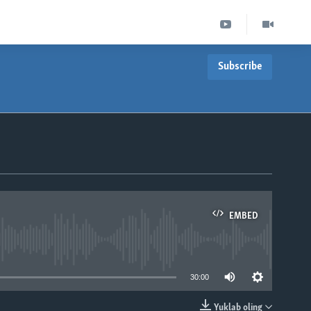
Subscribe
EMBED
able
30:00
Yuklab oling