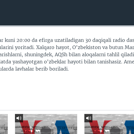
r kuni 20:00 da efirga uzatiladigan 30 daqiqali radio da
arini yoritadi. Xalqaro hayot, O'zbekiston va butun Ma
shlarni, shuningdek, AQSh bilan aloqalarni tahlil qiladi
vlatda yashayotgan o'zbeklar hayoti bilan tanishasiz. Am
larda lavhalar berib boriladi.