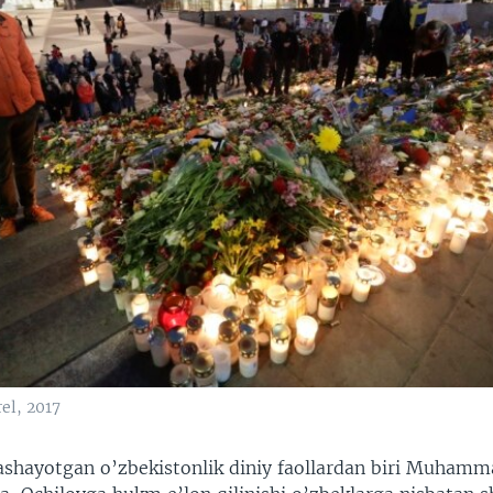
el, 2017
ashayotgan o’zbekistonlik diniy faollardan biri Muhamm