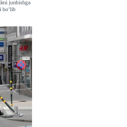
ikni junbishga
i bo’lib