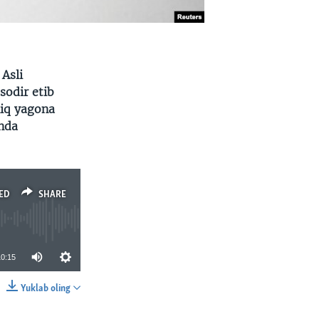
Asli
sodir etib
liq yagona
shda
ED
SHARE
10:15
Yuklab oling
SHARE