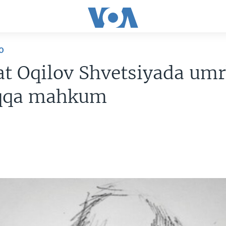
O
t Oqilov Shvetsiyada um
qqa mahkum