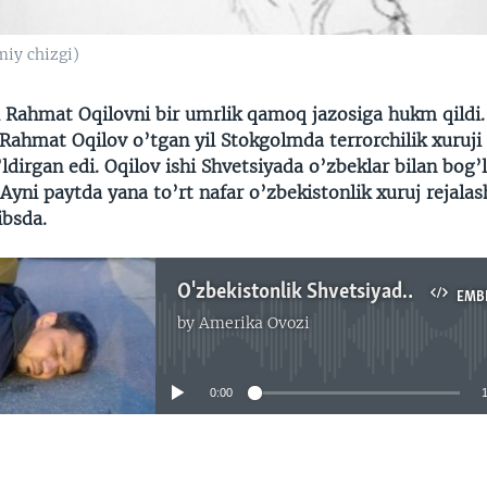
miy chizgi)
i Rahmat Oqilovni bir umrlik qamoq jazosiga hukm qildi. 
ahmat Oqilov o’tgan yil Stokgolmda terrorchilik xuruji 
’ldirgan edi. Oqilov ishi Shvetsiyada o’zbeklar bilan bog’
yni paytda yana to’rt nafar o’zbekistonlik xuruj rejala
bsda.
O'zbekistonlik Shvetsiyada bir umr qamoqda o'tiradi
EMB
by
Amerika Ovozi
No media source currently available
0:00
EMBED