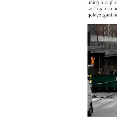
uning o’z qil
keltirgan va n
qolayotgani h