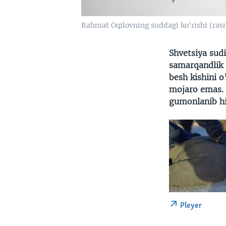
Rahmat Oqilovning suddagi ko'rishi (ras
Shvetsiya sud
samarqandlik R
besh kishini o
mojaro emas. A
gumonlanib hi
Pleyer