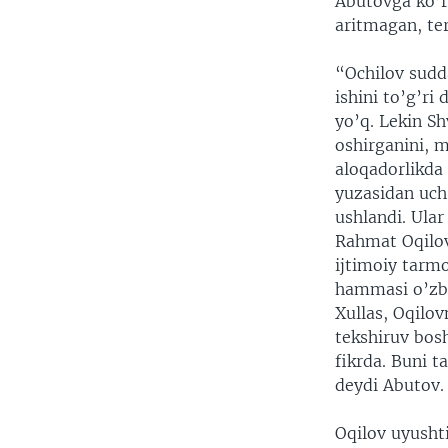
Abutovga ko’r
aritmagan, te
“Ochilov sudda
ishini to’g’ri
yo’q. Lekin Sh
oshirganini, 
aloqadorlikda
yuzasidan uch 
ushlandi. Ula
Rahmat Oqilov
ijtimoiy tarm
hammasi o’zbek
Xullas, Oqilo
tekshiruv bosh
fikrda. Buni t
deydi Abutov.
Oqilov uyusht