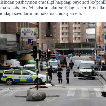
mishidan pushaymon emasligi haqidagi bayonoti ko’pchil
ima sababdan o’zbekistonliklar xorijdagi terror ijrochilar
aqidagi savollarni muhokama chiqargan edi.