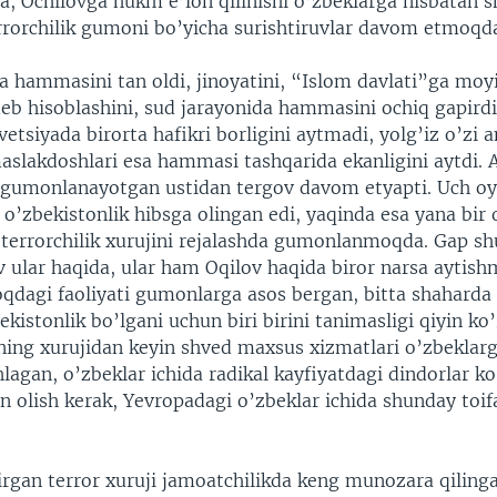
a, Ochilovga hukm e’lon qilinishi o’zbeklarga nisbatan 
rrorchilik gumoni bo’yicha surishtiruvlar davom etmoqd
 hammasini tan oldi, jinoyatini, “Islom davlati”ga moyil
 deb hisoblashini, sud jarayonida hammasini ochiq gapirdi
vetsiyada birorta hafikri borligini aytmadi, yolg’iz o’zi 
maslakdoshlari esa hammasi tashqarida ekanligini aytdi.
 gumonlanayotgan ustidan tergov davom etyapti. Uch oy 
o’zbekistonlik hibsga olingan edi, yaqinda esa yana bir
r terrorchilik xurujini rejalashda gumonlanmoqda. Gap sh
 ular haqida, ular ham Oqilov haqida biror narsa aytis
oqdagi faoliyati gumonlarga asos bergan, bitta shaharda
istonlik bo’lgani uchun biri birini tanimasligi qiyin ko
vning xurujidan keyin shved maxsus xizmatlari o’zbeklar
lagan, o’zbeklar ichida radikal kayfiyatdagi dindorlar k
an olish kerak, Yevropadagi o’zbeklar ichida shunday toif
irgan terror xuruji jamoatchilikda keng munozara qilinga