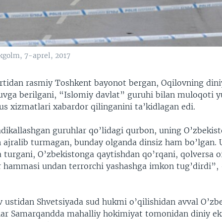
okgolm, 7-aprel, 2017
ortidan rasmiy Toshkent bayonot bergan, Oqilovning din
uvga berilgani, “Islomiy davlat” guruhi bilan muloqoti 
 xizmatlari xabardor qilinganini ta’kidlagan edi.
adikallashgan guruhlar qo’lidagi qurbon, uning O’zbekis
an ajralib turmagan, bunday olganda dinsiz ham bo’lgan. 
 turgani, O’zbekistonga qaytishdan qo’rqani, qolversa o
ar hammasi undan terrorchi yashashga imkon tug’dirdi”, 
 ustidan Shvetsiyada sud hukmi o’qilishidan avval O’zb
har Samarqandda mahalliy hokimiyat tomonidan diniy e