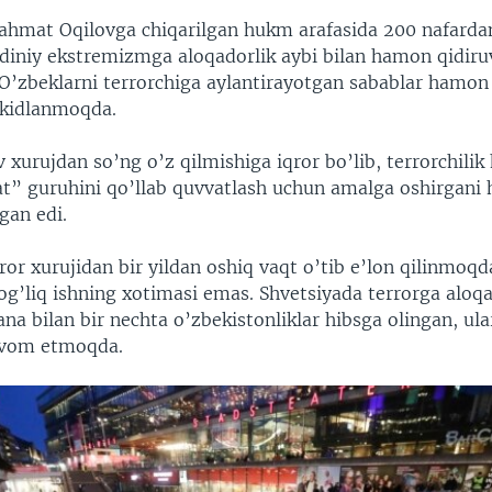
ahmat Oqilovga chiqarilgan hukm arafasida 200 nafarda
diniy ekstremizmga aloqadorlik aybi bilan hamon qidiruv
 O’zbeklarni terrorchiga aylantirayotgan sabablar hamon
’kidlanmoqda.
xurujdan so’ng o’z qilmishiga iqror bo’lib, terrorchilik 
at” guruhini qo’llab quvvatlash uchun amalga oshirgani 
gan edi.
ror xurujidan bir yildan oshiq vaqt o’tib e’lon qilinmo
og’liq ishning xotimasi emas. Shvetsiyada terrorga aloq
a bilan bir nechta o’zbekistonliklar hibsga olingan, ula
avom etmoqda.