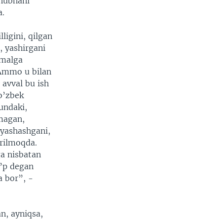
shubhani
a.
ligini, qilgan
, yashirgani
amalga
 Ammo u bilan
avval bu ish
 o’zbek
undaki,
hmagan,
 yashashgani,
’rilmoqda.
ga nisbatan
o’p degan
a bor”, -
n, ayniqsa,