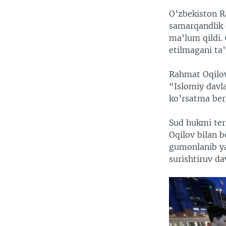
O’zbekiston R
samarqandlik 
ma’lum qildi.
etilmagani ta
Rahmat Oqilov 
“Islomiy davl
ko’rsatma ber
Sud hukmi ter
Oqilov bilan b
gumonlanib yan
surishtiruv d