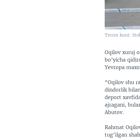
Terror kuni: St
Oqilov xuruj 
bo’yicha qidir
Yevropa maxsus
“Oqilov shu r
dindorlik bil
deport xavfida
ajragani, bul
Abutov.
Rahmat Oqilov
tug’ilgan sha