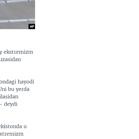
iy ekstremizm
yuzasidan
tondagi hayodi
Uni bu yerda
ilasidan
- deydi
ekistonda u
kstremizm