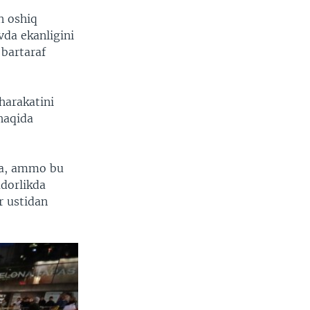
n oshiq
da ekanligini
 bartaraf
harakatini
haqida
qda, ammo bu
adorlikda
r ustidan