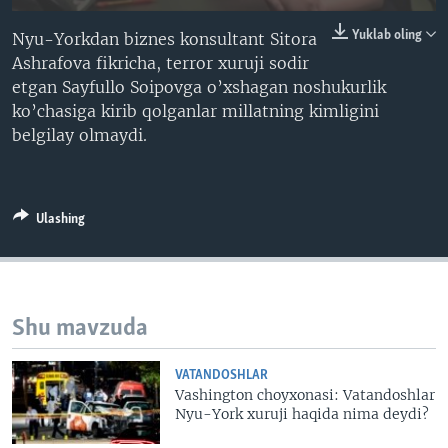
VIDEO
ODNOKLASSNIKI
Yuklab oling
Nyu-Yorkdan biznes konsultant Sitora
XABARLAR SURATLARDA
TELEGRAM
Ashrafova fikricha, terror xuruji sodir
etgan Sayfullo Soipovga o’xshagan noshukurlik
TWITTER
ko’chasiga kirib qolganlar millatning kimligini
SOUNDCLOUD
VOA
belgilay olmaydi.
Ulashing
Shu mavzuda
VATANDOSHLAR
Vashington choyxonasi: Vatandoshlar
Nyu-York xuruji haqida nima deydi?