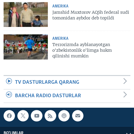
AMERIKA
Jamshid Muxtorov AQSh federal sudi
tomonidan aybdor deb topildi
AMERIKA
Terrorizmda ayblanayotgan
o'zbekistonlik o'limga hukm
qilinishi mumkin
TV DASTURLARGA QARANG
BARCHA RADIO DASTURLAR
BO'LIMLAR