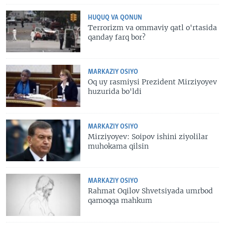
HUQUQ VA QONUN
Terrorizm va ommaviy qatl o'rtasida
qanday farq bor?
MARKAZIY OSIYO
Oq uy rasmiysi Prezident Mirziyoyev
huzurida bo'ldi
MARKAZIY OSIYO
Mirziyoyev: Soipov ishini ziyolilar
muhokama qilsin
MARKAZIY OSIYO
Rahmat Oqilov Shvetsiyada umrbod
qamoqqa mahkum