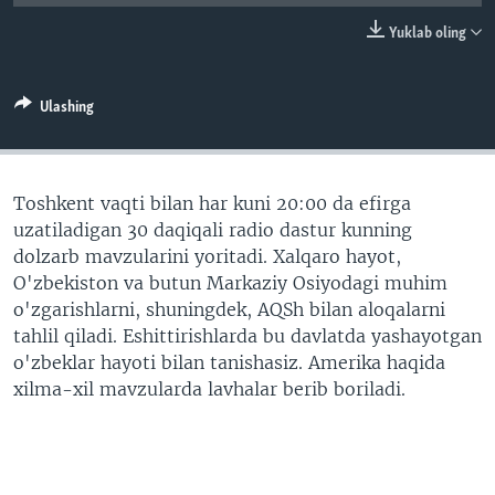
VIDEO
ODNOKLASSNIKI
Yuklab oling
XABARLAR SURATLARDA
TELEGRAM
TWITTER
Ulashing
SOUNDCLOUD
VOA
Toshkent vaqti bilan har kuni 20:00 da efirga
uzatiladigan 30 daqiqali radio dastur kunning
dolzarb mavzularini yoritadi. Xalqaro hayot,
O'zbekiston va butun Markaziy Osiyodagi muhim
o'zgarishlarni, shuningdek, AQSh bilan aloqalarni
tahlil qiladi. Eshittirishlarda bu davlatda yashayotgan
o'zbeklar hayoti bilan tanishasiz. Amerika haqida
xilma-xil mavzularda lavhalar berib boriladi.