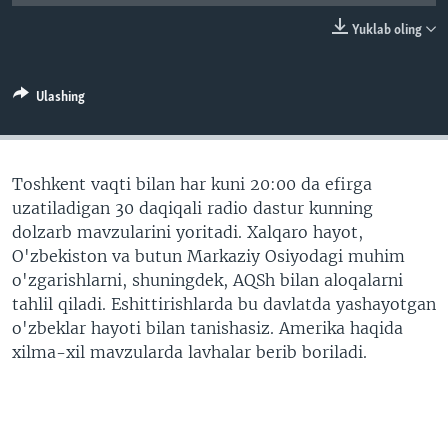
VIDEO
ODNOKLASSNIKI
Yuklab oling
XABARLAR SURATLARDA
TELEGRAM
TWITTER
Ulashing
SOUNDCLOUD
VOA
Toshkent vaqti bilan har kuni 20:00 da efirga
uzatiladigan 30 daqiqali radio dastur kunning
dolzarb mavzularini yoritadi. Xalqaro hayot,
O'zbekiston va butun Markaziy Osiyodagi muhim
o'zgarishlarni, shuningdek, AQSh bilan aloqalarni
tahlil qiladi. Eshittirishlarda bu davlatda yashayotgan
o'zbeklar hayoti bilan tanishasiz. Amerika haqida
xilma-xil mavzularda lavhalar berib boriladi.