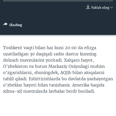
VIDEO
ODNOKLASSNIKI
Yuklab oling
XABARLAR SURATLARDA
TELEGRAM
TWITTER
Ulashing
SOUNDCLOUD
VOA
Toshkent vaqti bilan har kuni 20:00 da efirga
uzatiladigan 30 daqiqali radio dastur kunning
dolzarb mavzularini yoritadi. Xalqaro hayot,
O'zbekiston va butun Markaziy Osiyodagi muhim
o'zgarishlarni, shuningdek, AQSh bilan aloqalarni
tahlil qiladi. Eshittirishlarda bu davlatda yashayotgan
o'zbeklar hayoti bilan tanishasiz. Amerika haqida
xilma-xil mavzularda lavhalar berib boriladi.