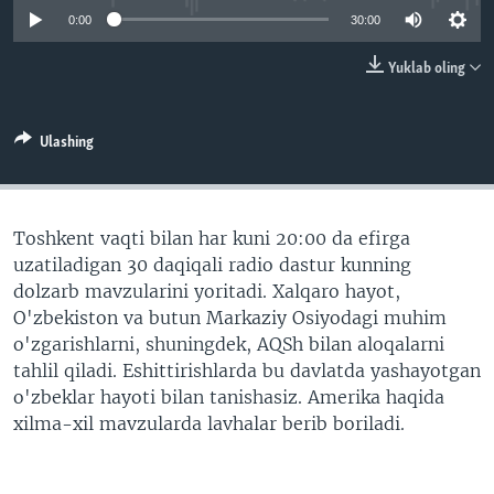
VIDEO
ODNOKLASSNIKI
0:00
30:00
XABARLAR SURATLARDA
TELEGRAM
Yuklab oling
TWITTER
SOUNDCLOUD
VOA
Ulashing
Toshkent vaqti bilan har kuni 20:00 da efirga
uzatiladigan 30 daqiqali radio dastur kunning
dolzarb mavzularini yoritadi. Xalqaro hayot,
O'zbekiston va butun Markaziy Osiyodagi muhim
o'zgarishlarni, shuningdek, AQSh bilan aloqalarni
tahlil qiladi. Eshittirishlarda bu davlatda yashayotgan
o'zbeklar hayoti bilan tanishasiz. Amerika haqida
xilma-xil mavzularda lavhalar berib boriladi.