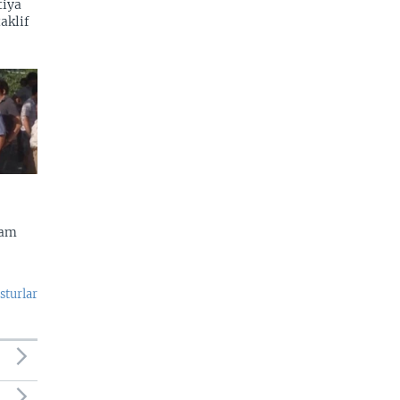
tiya
aklif
dam
sturlar