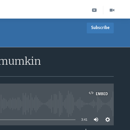
Subscribe
h mumkin
EMBED
able
3:41