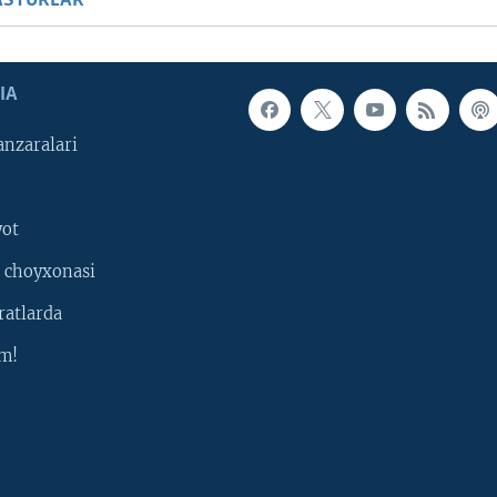
ASTURLAR
IA
nzaralari
yot
 choyxonasi
ratlarda
m!