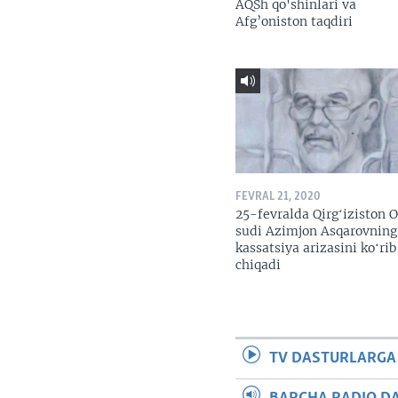
AQSh qo'shinlari va
Afg’oniston taqdiri
FEVRAL 21, 2020
25-fevralda Qirgʻiziston O
sudi Azimjon Asqarovning
kassatsiya arizasini koʻrib
chiqadi
TV DASTURLARGA