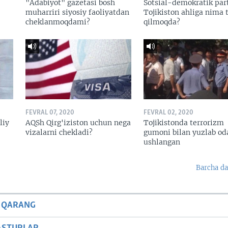
"Adabiyot" gazetasi bosh
Sotsial-demokratik par
muharriri siyosiy faoliyatdan
Tojikiston ahliga nima t
cheklanmoqdami?
qilmoqda?
FEVRAL 07, 2020
FEVRAL 02, 2020
liy
AQSh Qirg'iziston uchun nega
Tojikistonda terrorizm
vizalarni chekladi?
gumoni bilan yuzlab o
ushlangan
Barcha da
 QARANG