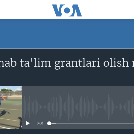
SUBSCRIBE
nab ta'lim grantlari olis
Obuna bo'ling
No media source currently avail
0:00