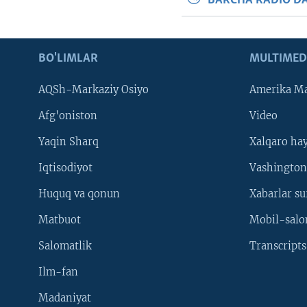
BARCHA RADIO D
BO'LIMLAR
MULTIMED
AQSh-Markaziy Osiyo
Amerika Ma
Afg'oniston
Video
Yaqin Sharq
Xalqaro ha
Iqtisodiyot
Vashington
Huquq va qonun
Xabarlar su
Matbuot
Mobil-salo
Salomatlik
Transcripts
Ilm-fan
Madaniyat