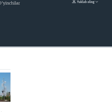
Yuklab oling
O’yinchilar
EMBED