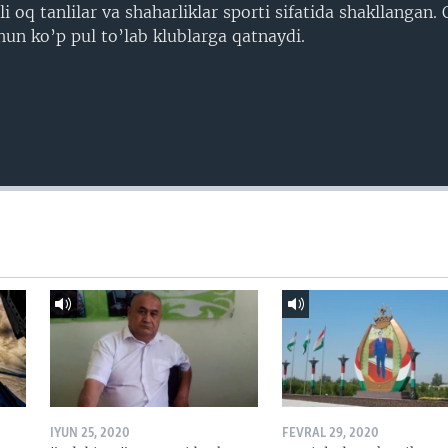
i oq tanlilar va shaharliklar sporti sifatida shakllangan. 
hun ko’p pul to’lab klublarga qatnaydi.
IYUN 25, 2020
FEVRAL 29, 2020