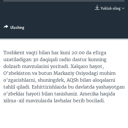
VIDEO
ODNOKLASSNIKI
Yuklab oling
XABARLAR SURATLARDA
TELEGRAM
TWITTER
Ulashing
SOUNDCLOUD
VOA
Toshkent vaqti bilan har kuni 20:00 da efirga
uzatiladigan 30 daqiqali radio dastur kunning
dolzarb mavzularini yoritadi. Xalqaro hayot,
O'zbekiston va butun Markaziy Osiyodagi muhim
o'zgarishlarni, shuningdek, AQSh bilan aloqalarni
tahlil qiladi. Eshittirishlarda bu davlatda yashayotgan
o'zbeklar hayoti bilan tanishasiz. Amerika haqida
xilma-xil mavzularda lavhalar berib boriladi.