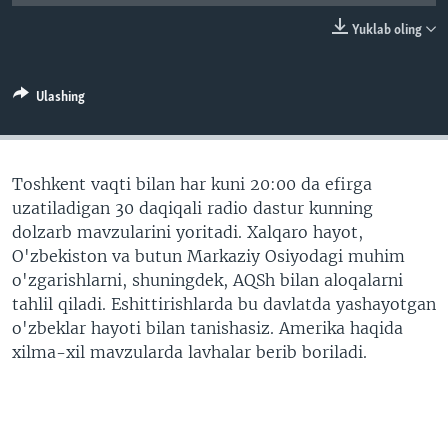
VIDEO
ODNOKLASSNIKI
Yuklab oling
XABARLAR SURATLARDA
TELEGRAM
TWITTER
Ulashing
SOUNDCLOUD
VOA
Toshkent vaqti bilan har kuni 20:00 da efirga
uzatiladigan 30 daqiqali radio dastur kunning
dolzarb mavzularini yoritadi. Xalqaro hayot,
O'zbekiston va butun Markaziy Osiyodagi muhim
o'zgarishlarni, shuningdek, AQSh bilan aloqalarni
tahlil qiladi. Eshittirishlarda bu davlatda yashayotgan
o'zbeklar hayoti bilan tanishasiz. Amerika haqida
xilma-xil mavzularda lavhalar berib boriladi.