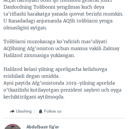
Danfordning Tolibonni yengilmas kuch deya
ta’riflashi harakatga yanada quvvat berishi mumkin.
U Kanadadagi anjumanda AQSh toliblarni yenga
olmasligini aytgan.
Toliblarni muzokaraga ko’ndirish mas’uliyati
AQShning Afg’oniston uchun maxsus vakili Zalmay
Halilzod zimmasiga yuklangan.
Halilzod kelasi yilning apreligacha kelishuvga
erishiladi degan umidda.
Ayni paytda Afg’onistonda 2019-yilning aprelida
o’tkazilishi kutilayotgan prezident saylovi uch oyga
kechiktirilgani aytilmoqda.
Ulashing
Follow us
Abdulbasir Ilg'or