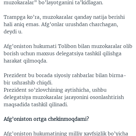
muzokaralar” bo’layotganini ta’kidlagan.
Trampga ko’ra, muzokaralar qanday natija berishi
hali aniq emas. Afg’onlar urushdan charchagan,
deydi u.
Afg’oniston hukumati Tolibon bilan muzokaralar olib
borish uchun maxsus delegatsiya tashkil qilishga
harakat qilmoqda.
Prezident bu borada siyosiy rahbarlar bilan birma-
bir ushrashib chiqdi.
Prezident so’zlovchining aytishicha, ushbu
delegatsiya muzokaralar jarayonini osonlashtirish
maqsadida tashkil qilinadi.
Afg’oniston ortga chekinmoqdami?
Afg’oniston hukumatining milliy xavfsizlik bo’yicha