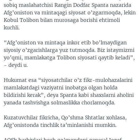
sobiq maslahatchisi Rangin Dodfar Spanta nazarida
Afg’oniston va mintaqagi siyosat o’zgarmoqda, lekin
Kobul Tolibon bilan murosaga borishi ehtimoli
kuchli.
“Afg’oniston va mintaqa inkor etib bo’lmaydigan
siyosiy o’zgarishlarga yuz tutmoqda. Biz istaymizmi
yo’qmi, mamlakatga Tolibon siyosati qaytib keladi”,
- deydi u.
Hukumat esa “siyosatchilar o’z fikr-mulohazalarini
mamlakatdagi vaziyatni inobatga olgan holda
bildirishi kerak”, deya Spanta kabi shaxslarni aholini
yanada tashvishga solmaslikka chorlamoqda.
Kuzatuvchilar fikricha, Qo’shma Shtatlar xohlasa,
Afg’onistonda tinchlik ta’minlanishi mumkin.
AQSh harbiylari bosh qo’mondoni general Jozef