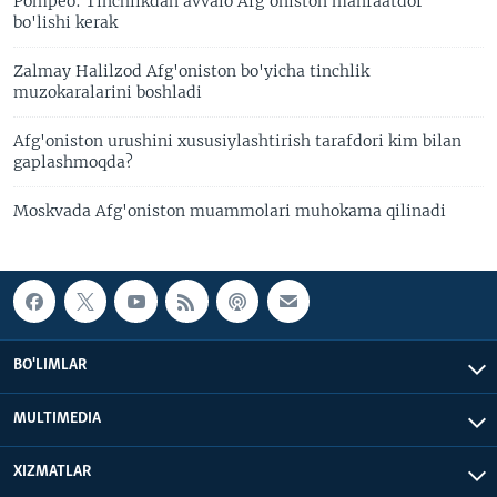
Pompeo: Tinchlikdan avvalo Afg'oniston manfaatdor
bo'lishi kerak
Zalmay Halilzod Afg'oniston bo'yicha tinchlik
muzokaralarini boshladi
Afg'oniston urushini xususiylashtirish tarafdori kim bilan
gaplashmoqda?
Moskvada Afg'oniston muammolari muhokama qilinadi
BO'LIMLAR
MULTIMEDIA
XIZMATLAR