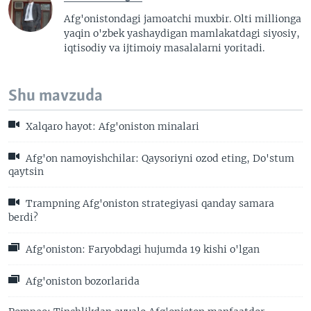
Afg'onistondagi jamoatchi muxbir. Olti millionga
yaqin o'zbek yashaydigan mamlakatdagi siyosiy,
iqtisodiy va ijtimoiy masalalarni yoritadi.
Shu mavzuda
Xalqaro hayot: Afg'oniston minalari
Afg'on namoyishchilar: Qaysoriyni ozod eting, Do'stum
qaytsin
Trampning Afg'oniston strategiyasi qanday samara
berdi?
Afg'oniston: Faryobdagi hujumda 19 kishi o'lgan
Afg'oniston bozorlarida