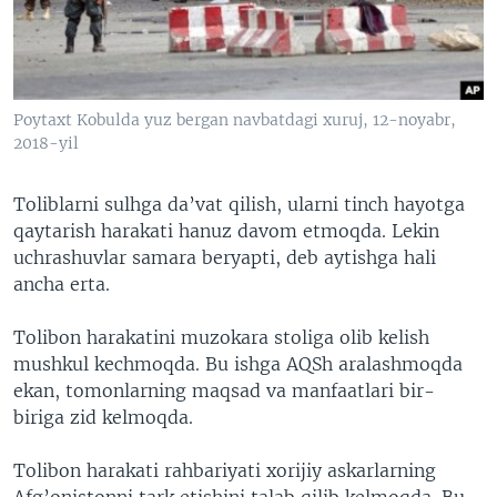
VIDEO
ODNOKLASSNIKI
XABARLAR SURATLARDA
TELEGRAM
TWITTER
Poytaxt Kobulda yuz bergan navbatdagi xuruj, 12-noyabr,
SOUNDCLOUD
VOA
2018-yil
Toliblarni sulhga da’vat qilish, ularni tinch hayotga
qaytarish harakati hanuz davom etmoqda. Lekin
uchrashuvlar samara beryapti, deb aytishga hali
ancha erta.
Tolibon harakatini muzokara stoliga olib kelish
mushkul kechmoqda. Bu ishga AQSh aralashmoqda
ekan, tomonlarning maqsad va manfaatlari bir-
biriga zid kelmoqda.
Tolibon harakati rahbariyati xorijiy askarlarning
Afg’onistonni tark etishini talab qilib kelmoqda. Bu