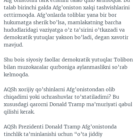
talab birinchi galda Afg’oniston xalqi tashvishlarini
orttirmoqda. Afg’onlarda toliblar yana bir bor
hukumatga sherik bo’lsa, mamlakatning barcha
hududlaridagi vaziyatga o’z ta’sirini o’tkazadi va
demokratik yutuqlar yakson bo’ladi, degan xavotir
mavjud.
Shu bois siyosiy faollar demokratik yutuqlar Tolibon
bilan muzokaralar qurboniga aylanmaslikni so’rab
kelmoqda.
AQSh xorijiy qo’shinlarni Afg’onistondan olib
chiqadimi yoki uchrashuvlar to’xtatiladimi? Bu
xususdagi qarorni Donald Tramp ma’muriyati qabul
qilishi kerak.
AQSh Prezidenti Donald Tramp Afg’onistonda
tinchlik ta’minlanishi uchun “o’ta jiddiy