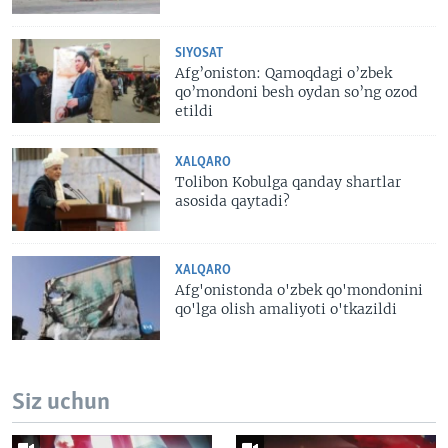
SIYOSAT
Afg’oniston: Qamoqdagi o’zbek
qo’mondoni besh oydan so’ng ozod
etildi
XALQARO
Tolibon Kobulga qanday shartlar
asosida qaytadi?
XALQARO
Afg'onistonda o'zbek qo'mondonini
qo'lga olish amaliyoti o'tkazildi
Siz uchun