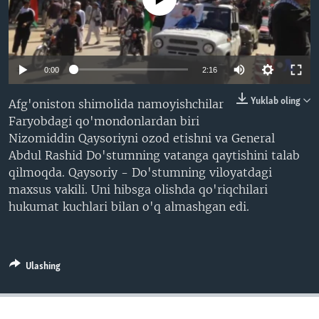
VIDEO
ODNOKLASSNIKI
XABARLAR SURATLARDA
TELEGRAM
TWITTER
0:00
2:16
SOUNDCLOUD
VOA
Yuklab oling
Afg'oniston shimolida namoyishchilar
Faryobdagi qo'mondonlardan biri
Nizomiddin Qaysoriyni ozod etishni va General
Abdul Rashid Do'stumning vatanga qaytishini talab
qilmoqda. Qaysoriy - Do'stumning viloyatdagi
maxsus vakili. Uni hibsga olishda qo'riqchilari
hukumat kuchlari bilan o'q almashgan edi.
Ulashing