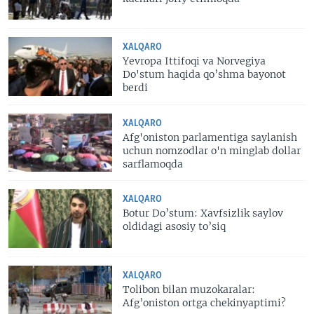
XALQARO
Yevropa Ittifoqi va Norvegiya
Do'stum haqida qo’shma bayonot
berdi
XALQARO
Afg'oniston parlamentiga saylanish
uchun nomzodlar o'n minglab dollar
sarflamoqda
XALQARO
Botur Do’stum: Xavfsizlik saylov
oldidagi asosiy to’siq
XALQARO
Tolibon bilan muzokaralar:
Afg’oniston ortga chekinyaptimi?