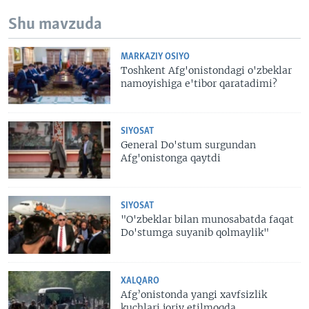
Shu mavzuda
MARKAZIY OSIYO
Toshkent Afg'onistondagi o'zbeklar
namoyishiga e'tibor qaratadimi?
SIYOSAT
General Do'stum surgundan
Afg'onistonga qaytdi
SIYOSAT
"O'zbeklar bilan munosabatda faqat
Do'stumga suyanib qolmaylik"
XALQARO
Afg’onistonda yangi xavfsizlik
kuchlari joriy etilmoqda