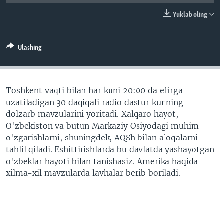
VIDEO
ODNOKLASSNIKI
Yuklab oling
XABARLAR SURATLARDA
TELEGRAM
TWITTER
Ulashing
SOUNDCLOUD
VOA
Toshkent vaqti bilan har kuni 20:00 da efirga
uzatiladigan 30 daqiqali radio dastur kunning
dolzarb mavzularini yoritadi. Xalqaro hayot,
O'zbekiston va butun Markaziy Osiyodagi muhim
o'zgarishlarni, shuningdek, AQSh bilan aloqalarni
tahlil qiladi. Eshittirishlarda bu davlatda yashayotgan
o'zbeklar hayoti bilan tanishasiz. Amerika haqida
xilma-xil mavzularda lavhalar berib boriladi.