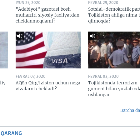
IYUN 25, 2020
FEVRAL 29, 2020
"Adabiyot" gazetasi bosh
Sotsial-demokratik par
muharriri siyosiy faoliyatdan
Tojikiston ahliga nima t
cheklanmoqdami?
qilmoqda?
FEVRAL 07, 2020
FEVRAL 02, 2020
liy
AQSh Qirg'iziston uchun nega
Tojikistonda terrorizm
vizalarni chekladi?
gumoni bilan yuzlab o
ushlangan
Barcha da
 QARANG