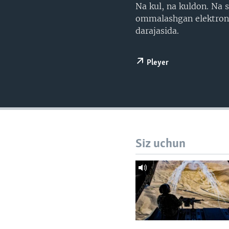
VIDEO
ODNOKLASSNIKI
Na kul, na kuldon. Na s
ommalashgan elektron 
XABARLAR SURATLARDA
TELEGRAM
darajasida.
TWITTER
SOUNDCLOUD
Pleyer
Siz uchun