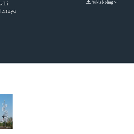
Yuklab oling
kabi
EMBED
idemiya