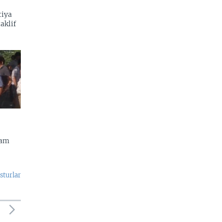
tiya
aklif
dam
sturlar