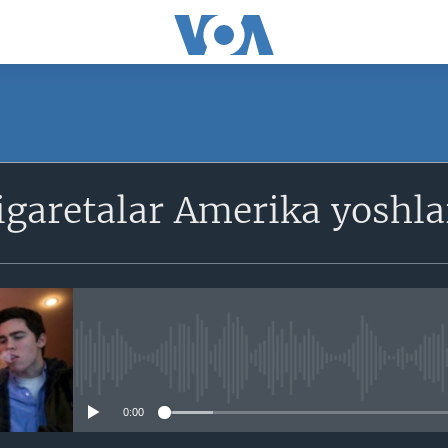
SUBSCRIBE
igaretalar Amerika yoshl
Obuna bo'ling
No media source currently avail
0:00