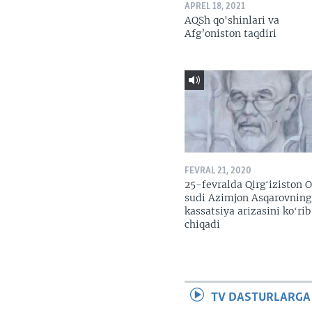
APREL 18, 2021
AQSh qo'shinlari va
Afg’oniston taqdiri
FEVRAL 21, 2020
25-fevralda Qirgʻiziston O
sudi Azimjon Asqarovning
kassatsiya arizasini koʻrib
chiqadi
TV DASTURLARGA