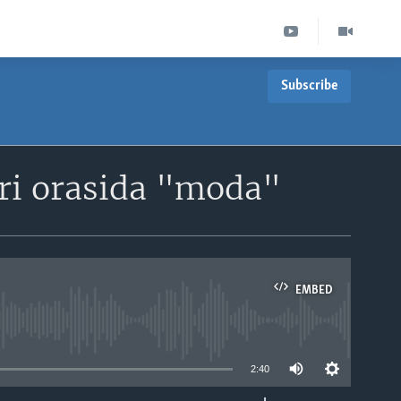
Subscribe
ari orasida "moda"
EMBED
able
2:40