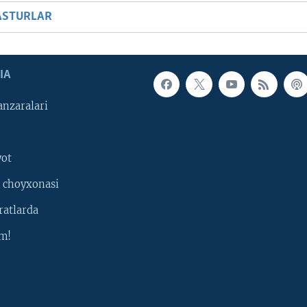
ASTURLAR
IA
nzaralari
yot
 choyxonasi
ratlarda
m!