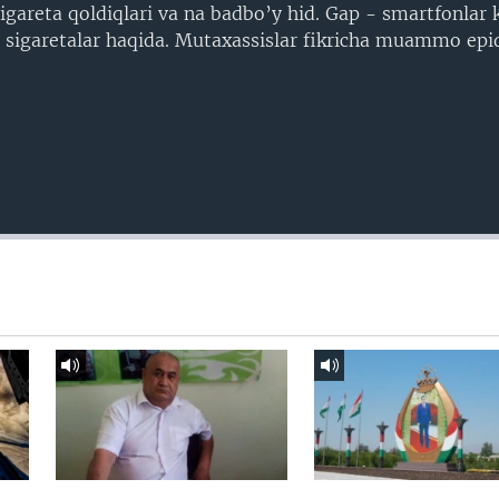
igareta qoldiqlari va na badbo’y hid. Gap - smartfonlar 
sigaretalar haqida. Mutaxassislar fikricha muammo ep