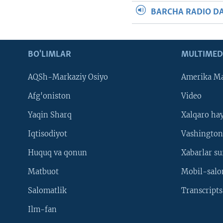
BARCHA RADIO D
BO'LIMLAR
MULTIMED
AQSh-Markaziy Osiyo
Amerika Ma
Afg'oniston
Video
Yaqin Sharq
Xalqaro ha
Iqtisodiyot
Vashington
Huquq va qonun
Xabarlar su
Matbuot
Mobil-salo
Salomatlik
Transcripts
Ilm-fan