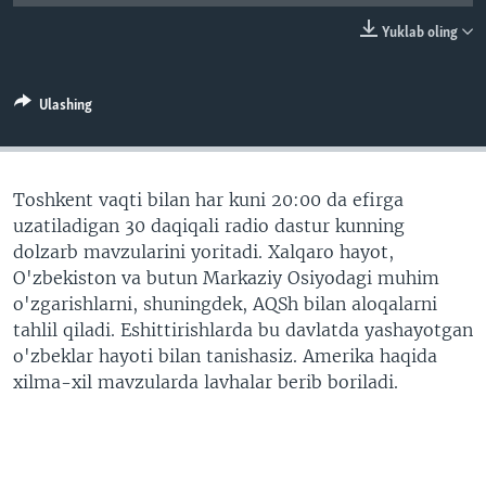
VIDEO
ODNOKLASSNIKI
Yuklab oling
XABARLAR SURATLARDA
TELEGRAM
TWITTER
Ulashing
SOUNDCLOUD
VOA
Toshkent vaqti bilan har kuni 20:00 da efirga
uzatiladigan 30 daqiqali radio dastur kunning
dolzarb mavzularini yoritadi. Xalqaro hayot,
O'zbekiston va butun Markaziy Osiyodagi muhim
o'zgarishlarni, shuningdek, AQSh bilan aloqalarni
tahlil qiladi. Eshittirishlarda bu davlatda yashayotgan
o'zbeklar hayoti bilan tanishasiz. Amerika haqida
xilma-xil mavzularda lavhalar berib boriladi.