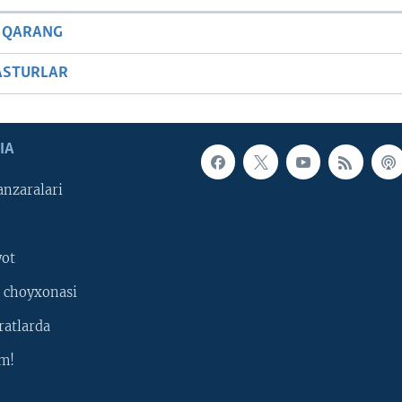
 QARANG
ASTURLAR
IA
nzaralari
yot
 choyxonasi
ratlarda
m!