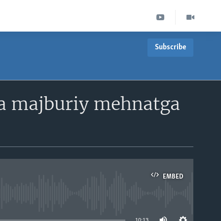
Subscribe
da majburiy mehnatga
EMBED
able
10:13