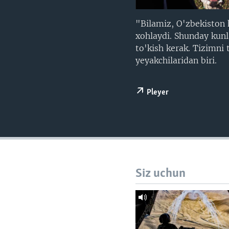
VIDEO
ODNOKLASSNIKI
XABARLAR SURATLARDA
TELEGRAM
​​"Bilamiz, O'zbekisto
xohlaydi. Shunday kunl
TWITTER
to'kish kerak. Tizimni
SOUNDCLOUD
yeyakchilaridan biri.
Pleyer
Siz uchun