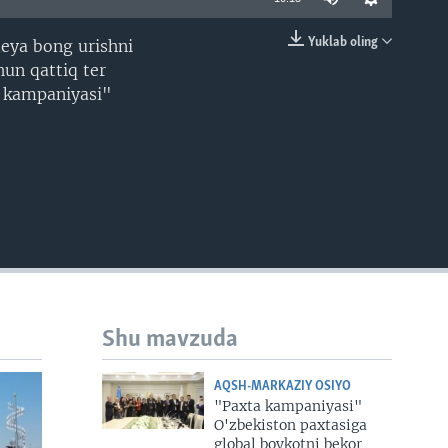
Yuklab oling
deya bong urishni
EMBED
hun qattiq ter
a kampaniyasi"
Shu mavzuda
AQSH-MARKAZIY OSIYO
"Paxta kampaniyasi"
O'zbekiston paxtasiga
global boykotni bekor