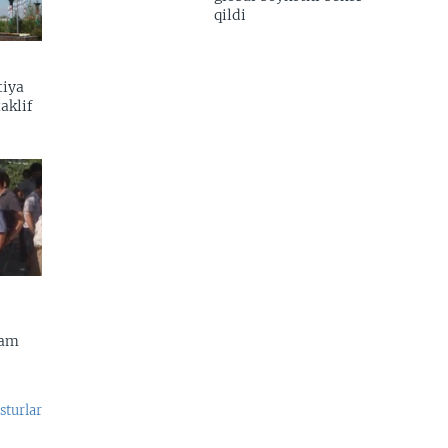
qildi
tiya
aklif
dam
sturlar