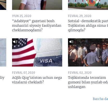
IYUN 25, 2020
FEVRAL 29, 2020
"Adabiyot" gazetasi bosh
Sotsial-demokratik par
muharriri siyosiy faoliyatdan
Tojikiston ahliga nima t
cheklanmoqdami?
qilmoqda?
FEVRAL 07, 2020
FEVRAL 02, 2020
liy
AQSh Qirg'iziston uchun nega
Tojikistonda terrorizm
vizalarni chekladi?
gumoni bilan yuzlab o
ushlangan
Barcha da