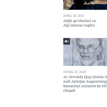
APREL 18, 2021
AQSh qo'shinlari va
Afg’oniston taqdiri
FEVRAL 21, 2020
25-fevralda Qirgʻiziston O
sudi Azimjon Asqarovning
kassatsiya arizasini koʻrib
chiqadi