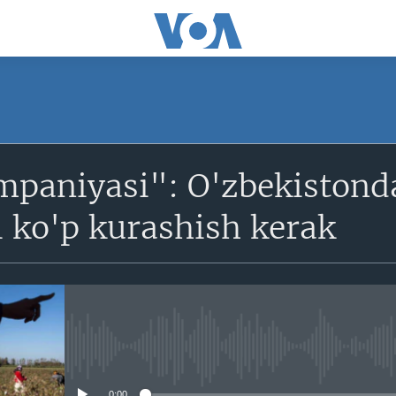
SUBSCRIBE
mpaniyasi": O'zbekiston
Obuna bo'ling
i ko'p kurashish kerak
No media source currently avail
0:00