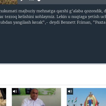
n hukumati majburiy mehnatga qarshi g'alaba qozondik, 
ar tezroq kelishini xohlaymiz. Lekin u nuqtaga yetish uc
 tubdan yangilash kerak",- deydi Bennett Friman, "Paxt