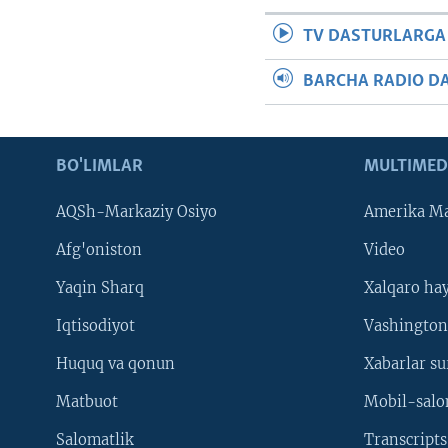
TV DASTURLARGA
BARCHA RADIO D
BO'LIMLAR
MULTIMED
AQSh-Markaziy Osiyo
Amerika Ma
Afg'oniston
Video
Yaqin Sharq
Xalqaro ha
Iqtisodiyot
Vashington
Huquq va qonun
Xabarlar su
Matbuot
Mobil-salo
Salomatlik
Transcripts