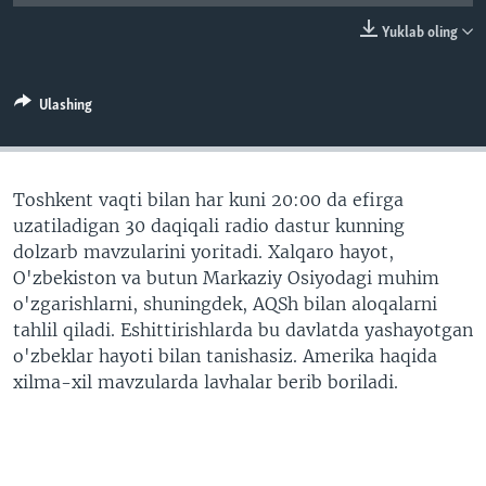
VIDEO
ODNOKLASSNIKI
Yuklab oling
XABARLAR SURATLARDA
TELEGRAM
TWITTER
Ulashing
SOUNDCLOUD
VOA
Toshkent vaqti bilan har kuni 20:00 da efirga
uzatiladigan 30 daqiqali radio dastur kunning
dolzarb mavzularini yoritadi. Xalqaro hayot,
O'zbekiston va butun Markaziy Osiyodagi muhim
o'zgarishlarni, shuningdek, AQSh bilan aloqalarni
tahlil qiladi. Eshittirishlarda bu davlatda yashayotgan
o'zbeklar hayoti bilan tanishasiz. Amerika haqida
xilma-xil mavzularda lavhalar berib boriladi.