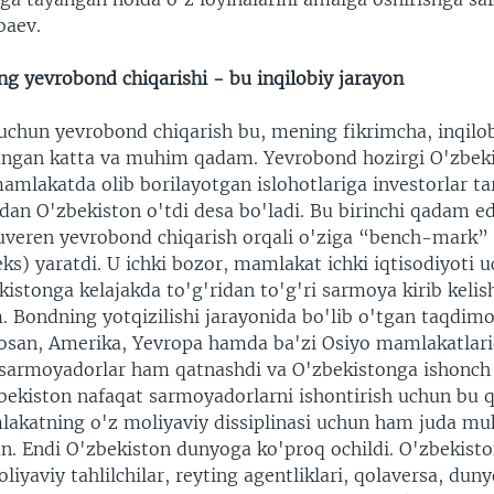
baev.
ng yevrobond chiqarishi - bu inqilobiy jarayon
uchun yevrobond chiqarish bu, mening fikrimcha, inqilob
angan katta va muhim qadam. Yevrobond hozirgi O'zbek
mamlakatda olib borilayotgan islohotlariga investorlar ta
tdan O'zbekiston o'tdi desa bo'ladi. Bu birinchi qadam ed
uveren yevrobond chiqarish orqali o'ziga “bench-mark” 
eks) yaratdi. U ichki bozor, mamlakat ichki iqtisodiyoti 
istonga kelajakda to'g'ridan to'g'ri sarmoya kirib keli
Bondning yotqizilishi jarayonida bo'lib o'tgan taqdimo
sosan, Amerika, Yevropa hamda ba'zi Osiyo mamlakatlari
l sarmoyadorlar ham qatnashdi va O'zbekistonga ishonch b
bekiston nafaqat sarmoyadorlarni ishontirish uchun bu 
lakatning o'z moliyaviy dissiplinasi uchun ham juda mu
. Endi O'zbekiston dunyoga ko'proq ochildi. O'zbekisto
moliyaviy tahlilchilar, reyting agentliklari, qolaversa, dun