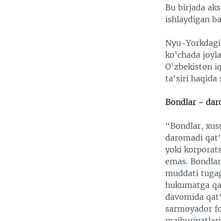
Bu birjada aks
ishlaydigan ba
Nyu-Yorkdagi
ko'chada joyl
O'zbekiston iq
ta'siri haqida 
Bondlar - dar
“Bondlar, xus
daromadi qat'
yoki korporat
emas. Bondlarn
muddati tugag
hukumatga qay
davomida qat'
sarmoyador fo
majburiyatlari