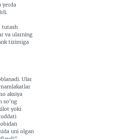
u yerda
rli.
 tutash
r va ularning
ank tizimiga
blanadi. Ular
 mamlakatlar
mo aksiya
an so'ng
ilot yoki
muddati
sobidan
mida uni olgan
flaydi", -