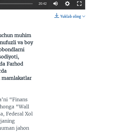
20:42
Yuklab oling
EMBED
SHARE
xi uchun muhim
nufuzli va boy
robondlarni
odiyoti,
sida Farhod
rda
n mamlakatlar
a'ni “Finans
ahonga “Wall
a, Federal Xol
rjaning
umuman jahon