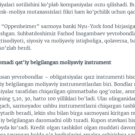
iyalari sotilishini ko'plab kompaniyalar orzu qilishadi. B
nk-moliya mutaxassislari fikri ham ko'pchilik uchun qad
 “Oppenheimer” sarmoya banki Nyu-York fond birjasiga
ashgan. Suhbatdoshimiz Farhod Inogambaev yevrobondla
tisodiyoti, siyosiy va moliyaviy istiqboliga, qolaversa, b
so'zlab berdi.
omadi qat'iy belgilangan moliyaviy instrument
usan yevrobondlar – obligatsiyalar qarz instrumenti hiso
iy belgilangan moliyaviy instrumentlardan biri. Bondlar
siyalar tarafidan chiqarilgan qimmatbaho qog'ozlar, am
ing 5,10, 30, hatto 100 yilliklari bo'ladi. Ular olinganid
ach, sarmoyador ushbu instrumentlarni chiqargan tashk
tarib beradi, lekin shu bilan birga sarmoyani kiritgan 
iy belgilangan daromadni olib turadi. Kupon stavkasi hi
yda ko'radi. Kredit olgan tashkilot olgan muddati davo
ga tayangan holda o'z loyihalarini amalga oshirishga sar