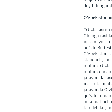
deydi Inogam
O'zbekistonni
"O'zbekiston 
Oldinga tashl
iqtisodiyoti, 
bo'ldi. Bu tes
O'zbekiston s
standarti, ind
muhim. O'zbek
muhim qadam. 
jarayonida, a
institutsiona
jarayonda O'z
qo'ydi, u mam
hukumat uchun
tahlilchilar, 