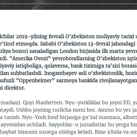
ilchilar 2019-yilning fevrali O'zbekiston moliyaviy tari
e'tirof etmoqda. Sababi O'zbekiston 13-fevral jahondagi 
oliya bozori sanaladigan London birjasida ilk marta yev
rdi. “Amerika Ovozi” yevrobondlarning O'zbekiston iqtis
iyaviy istiqboliga, qolaversa, bank tizimiga ta'siri bora
lan suhbatlashdi. Inogambayev asli o'zbekistonlik, hozi
ufuzli “Oppenheimer” sarmoya bankida rivojlanayotga
i direktor.
markazi. Quyi Manhetten. Nyu-yorkliklar bu joyni FD, y
 ataydi. Ushbu joyning turlicha nomi bor. Ammo bu yer j
da tanish. Nyu-York fond birjasiga go'zal manzara, albatt
 ayvonidan ochiladi. Sayyohlar-u jurnalistlar bu yerga bi
haybat binosini suratga olishga keladi. Bino ichida va 