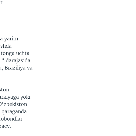
r.
ta yarim
anshda
stonga uchta
-” darajasida
, Braziliya va
ston
urkiyaga yoki
 O'zbekiston
a qaraganda
robondlar
baev.