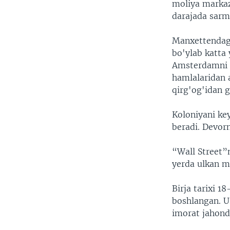
moliya markaz
darajada sarm
Manxettendagi 
bo'ylab katta
Amsterdamni a
hamlalaridan 
qirg'og'idan g
Koloniyani ke
beradi. Devor
“Wall Street”
yerda ulkan mo
Birja tarixi 1
boshlangan. U
imorat jahonda