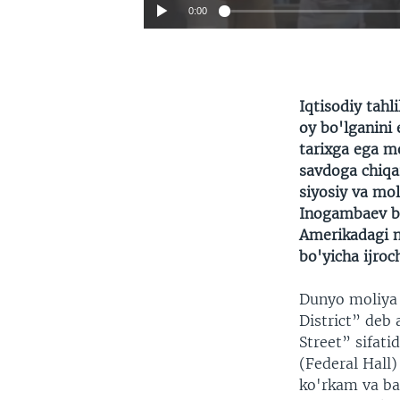
0:00
Iqtisodiy tahl
oy bo'lganini 
tarixga ega m
savdoga chiqa
siyosiy va mol
Inogambaev bi
Amerikadagi n
bo'yicha ijroch
Dunyo moliya 
District” deb
Street” sifati
(Federal Hall)
ko'rkam va ba