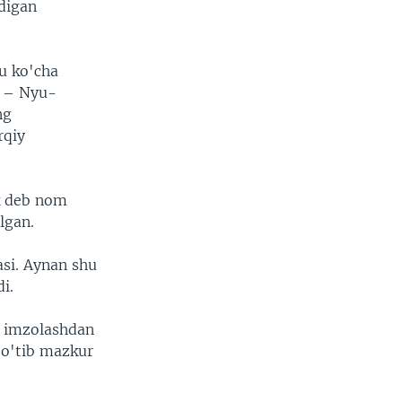
digan
hu ko'cha
i – Nyu-
ng
rqiy
rk deb nom
lgan.
asi. Aynan shu
i.
ni imzolashdan
 o'tib mazkur