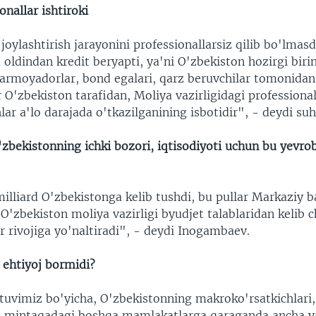
onallar ishtiroki
joylashtirish jarayonini professionallarsiz qilib bo'lma
oldindan kredit beryapti, ya'ni O'zbekiston hozirgi biri
armoyadorlar, bond egalari, qarz beruvchilar tomonidan
r O'zbekiston tarafidan, Moliya vazirligidagi professional
ar a'lo darajada o'tkazilganining isbotidir", - deydi su
'zbekistonning ichki bozori, iqtisodiyoti uchun bu yevr
milliard O'zbekistonga kelib tushdi, bu pullar Markaziy 
O'zbekiston moliya vazirligi byudjet talablaridan kelib 
 rivojiga yo'naltiradi", - deydi Inogambaev.
 ehtiyoj bormidi?
tuvimiz bo'yicha, O'zbekistonning makroko'rsatkichlari
ri mintaqadagi boshqa mamlakatlarga qaraganda ancha y