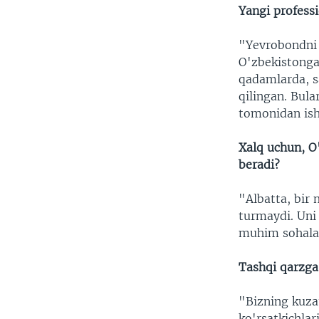
Yangi professi
"Yevrobondni 
O'zbekistonga 
qadamlarda, s
qilingan. Bula
tomonidan ishl
Xalq uchun, O
beradi?
"Albatta, bir 
turmaydi. Uni 
muhim sohalar
Tashqi qarzga
"Bizning kuza
ko'rsatkichla