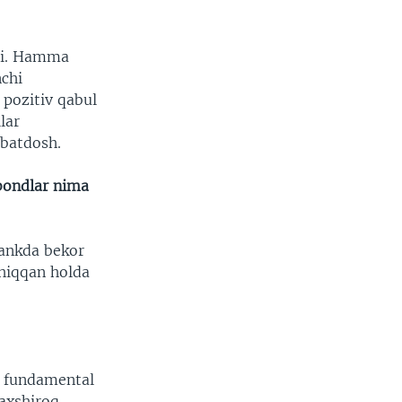
sdi. Hamma
nchi
 pozitiv qabul
lar
hbatdosh.
obondlar nima
bankda bekor
chiqqan holda
, fundamental
axshiroq.