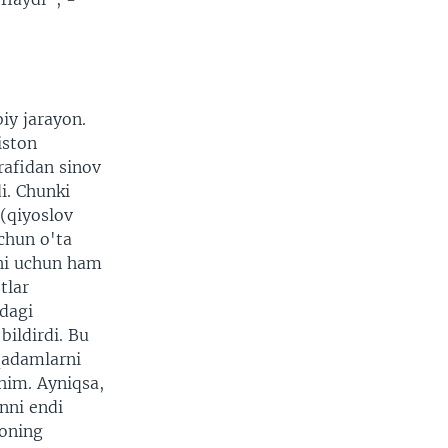
iy jarayon.
iston
rafidan sinov
i. Chunki
(qiyoslov
uchun o'ta
shi uchun ham
tlar
dagi
ildirdi. Bu
qadamlarni
him. Ayniqsa,
nni endi
yoning