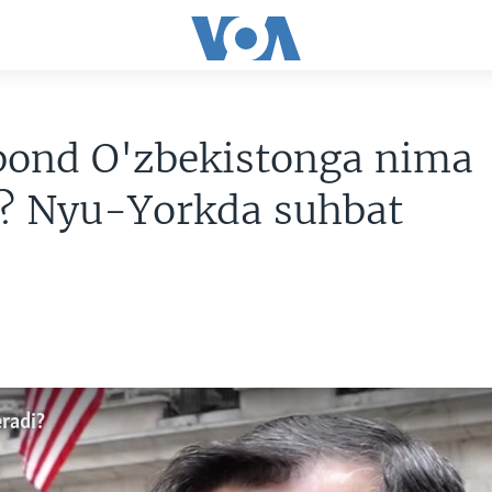
bond O'zbekistonga nima
i? Nyu-Yorkda suhbat
radi?