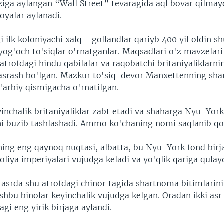
iga aylangan “Wall Street” tevaragida aql bovar qilmay
oyalar aylanadi.
ilk koloniyachi xalq - gollandlar qariyb 400 yil oldin s
 yog'och to'siqlar o'rnatganlar. Maqsadlari o'z mavzelar
trofdagi hindu qabilalar va raqobatchi britaniyaliklarni
asrash bo'lgan. Mazkur to'siq-devor Manxettenning sha
'arbiy qismigacha o'rnatilgan.
yinchalik britaniyaliklar zabt etadi va shaharga Nyu-Yo
ni buzib tashlashadi. Ammo ko'chaning nomi saqlanib qo
ning eng qaynoq nuqtasi, albatta, bu Nyu-York fond birj
liya imperiyalari vujudga keladi va yo'qlik qariga qulayd
8-asrda shu atrofdagi chinor tagida shartnoma bitimlari
shbu binolar keyinchalik vujudga kelgan. Oradan ikki asr
gi eng yirik birjaga aylandi.