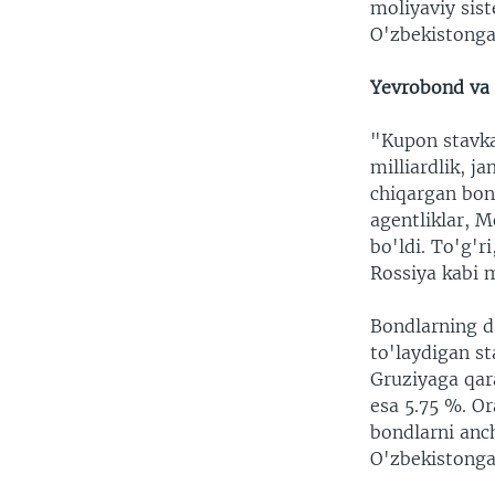
moliyaviy sis
O'zbekistonga
Yevrobond va 
"Kupon stavka
milliardlik, ja
chiqargan bon
agentliklar, 
bo'ldi. To'g'r
Rossiya kabi 
Bondlarning d
to'laydigan s
Gruziyaga qara
esa 5.75 %. O
bondlarni anc
O'zbekistong