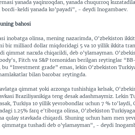
temasi yanada yaqinroqdan, yanada chuqurroq kuzatadila
 bordi-keldi yanada ko'payadi", - deydi Inogambaev.
uning bahosi
si inobatga olinsa, mening nazarimda, O'zbekiston ikki
mi bir milliard dollar miqdoridagi 5 va 10 yillik ikkita tr
di qimmat narxda chiqarildi, deb o'ylamayman. O'zbeki
Moody's, Fitch va S&P tomonidan berilgan reytinglar “BB
i, bu “Investment grade” emas, lekin O'zbekiston Turkiya
mamlakatlar bilan barobar reytingda.
avlatga qimmat yoki arzonga tushishiga kelsak, O'zbeki
tavkasi Braziliyanikiga teng desak adashmaymiz. Lekin T
sak, Turkiya 10 yillik yevrobondlar uchun 7 % to'laydi,
radagi 1.25% farq e'tiborga olinsa, O'zbekiston Turkiyag
ha qulay stavkada chiqardi. Shuning uchun ham men yev
a qimmatga tushadi deb o'ylamayman", - deydi Inogam