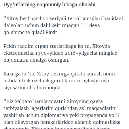
Uyg'urlarning noqonuniy hibsga olinishi
"Xitoy hech qachon seriyali terror xurujlari haqidagi
da'volari uchun dalil keltirmagan", - deya
qo'shimcha qiladi Raxit.
Pekin taqdim etgan statistikaga ko'ra, Xitoyda
ekstremistlar 1990-yildan 2016-yilgacha minglab
hujumlarni amalga oshirgan.
Raxitga ko'ra, Xitoy terrorga qarshi kurash nomi
ostida etnik ozchilik guruhlarni xitoylashtirish
siyosatini olib bormoqda.
"Biz xalqaro hamjamiyatni Xitoyning qayta
tarbiyalash lagerlarini qurishdan asl maqsadlarini
yashirish uchun diplomatiya yoki propaganda yo'li
blan qilayotgan harakatlaridan aldanib qolmaslikka
chaqiramiz. Xitoyning huquqbuzarligiga qarshi