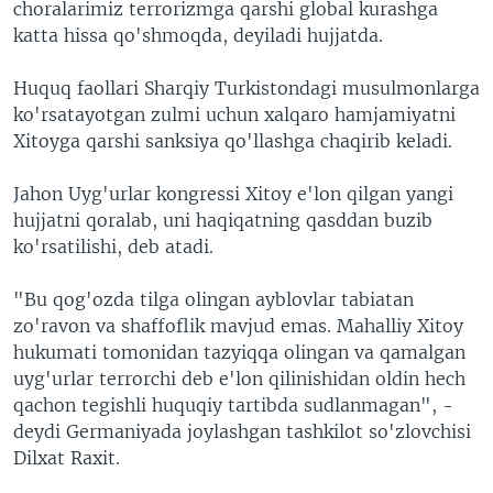
choralarimiz terrorizmga qarshi global kurashga
katta hissa qo'shmoqda, deyiladi hujjatda.
Huquq faollari Sharqiy Turkistondagi musulmonlarga
ko'rsatayotgan zulmi uchun xalqaro hamjamiyatni
Xitoyga qarshi sanksiya qo'llashga chaqirib keladi.
Jahon Uyg'urlar kongressi Xitoy e'lon qilgan yangi
hujjatni qoralab, uni haqiqatning qasddan buzib
ko'rsatilishi, deb atadi.
"Bu qog'ozda tilga olingan ayblovlar tabiatan
zo'ravon va shaffoflik mavjud emas. Mahalliy Xitoy
hukumati tomonidan tazyiqqa olingan va qamalgan
uyg'urlar terrorchi deb e'lon qilinishidan oldin hech
qachon tegishli huquqiy tartibda sudlanmagan", -
deydi Germaniyada joylashgan tashkilot so'zlovchisi
Dilxat Raxit.