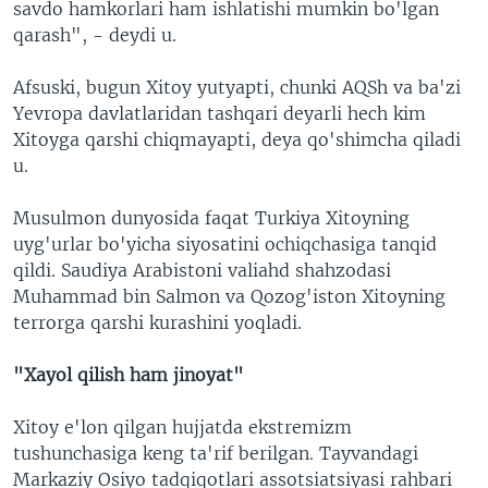
savdo hamkorlari ham ishlatishi mumkin bo'lgan
qarash", - deydi u.
Afsuski, bugun Xitoy yutyapti, chunki AQSh va ba'zi
Yevropa davlatlaridan tashqari deyarli hech kim
Xitoyga qarshi chiqmayapti, deya qo'shimcha qiladi
u.
Musulmon dunyosida faqat Turkiya Xitoyning
uyg'urlar bo'yicha siyosatini ochiqchasiga tanqid
qildi. Saudiya Arabistoni valiahd shahzodasi
Muhammad bin Salmon va Qozog'iston Xitoyning
terrorga qarshi kurashini yoqladi.
"Xayol qilish ham jinoyat"
Xitoy e'lon qilgan hujjatda ekstremizm
tushunchasiga keng ta'rif berilgan. Tayvandagi
Markaziy Osiyo tadqiqotlari assotsiatsiyasi rahbari