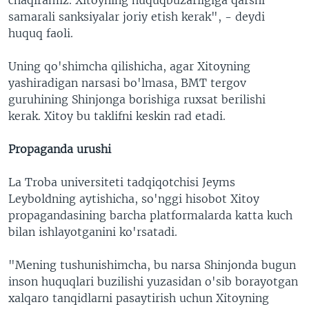
samarali sanksiyalar joriy etish kerak", - deydi
huquq faoli.
Uning qo'shimcha qilishicha, agar Xitoyning
yashiradigan narsasi bo'lmasa, BMT tergov
guruhining Shinjonga borishiga ruxsat berilishi
kerak. Xitoy bu taklifni keskin rad etadi.
Propaganda urushi
La Troba universiteti tadqiqotchisi Jeyms
Leyboldning aytishicha, so'nggi hisobot Xitoy
propagandasining barcha platformalarda katta kuch
bilan ishlayotganini ko'rsatadi.
"Mening tushunishimcha, bu narsa Shinjonda bugun
inson huquqlari buzilishi yuzasidan o'sib borayotgan
xalqaro tanqidlarni pasaytirish uchun Xitoyning