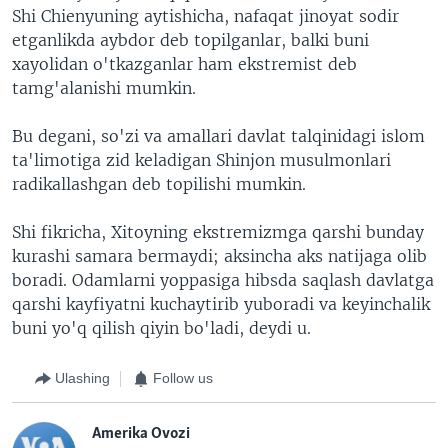
Shi Chienyuning aytishicha, nafaqat jinoyat sodir
etganlikda aybdor deb topilganlar, balki buni
xayolidan o'tkazganlar ham ekstremist deb
tamg'alanishi mumkin.
Bu degani, so'zi va amallari davlat talqinidagi islom
ta'limotiga zid keladigan Shinjon musulmonlari
radikallashgan deb topilishi mumkin.
Shi fikricha, Xitoyning ekstremizmga qarshi bunday
kurashi samara bermaydi; aksincha aks natijaga olib
boradi. Odamlarni yoppasiga hibsda saqlash davlatga
qarshi kayfiyatni kuchaytirib yuboradi va keyinchalik
buni yo'q qilish qiyin bo'ladi, deydi u.
Ulashing
Follow us
Amerika Ovozi