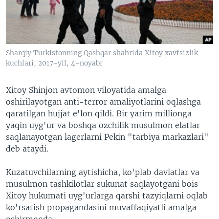
VIDEO
ODNOKLASSNIKI
XABARLAR SURATLARDA
TELEGRAM
TWITTER
Sharqiy Turkistonning Qashqar shahrida Xitoy xavfsizlik
SOUNDCLOUD
VOA
kuchlari, 2017-yil, 4-noyabr
Xitoy Shinjon avtomon viloyatida amalga
oshirilayotgan anti-terror amaliyotlarini oqlashga
qaratilgan hujjat e'lon qildi. Bir yarim millionga
yaqin uyg'ur va boshqa ozchilik musulmon elatlar
saqlanayotgan lagerlarni Pekin "tarbiya markazlari"
deb ataydi.
Kuzatuvchilarning aytishicha, ko'plab davlatlar va
musulmon tashkilotlar sukunat saqlayotgani bois
Xitoy hukumati uyg'urlarga qarshi tazyiqlarni oqlab
ko'rsatish propagandasini muvaffaqiyatli amalga
oshirmoqda.