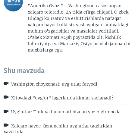
"Amerika Ovozi" - Vashingtonda asoslangan
xalqaro teleradio, 45 tilda efirga chiqadi. O'zbek
tilidagi ko'rsatuv va eshittirishlarda nafaqat
xalqaro hayot balki siz yashayotgan jamiyatdagi
muhim o'zgarishlar va masalalar yoritiladi.
O'zbek xizmati AQSh poytaxtida olti kishilik
tahririyatga va Markaziy Osiyo bo'ylab jamoatchi
muxbirlarga ega.
Shu mavzuda
Vashington choyxonasi: uyg'urlar faryodi
Xitoydagi "uyg'ur" lagerlarida kimlar saqlanadi?
Uyg'urlar: Turkiya hukumati bizdan yuz o'girmoqda
Xalqaro hayot: Qonunchilar uyg'urlar taqdiridan
xavotirda