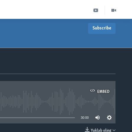
Subscribe
EMBED
able
30:00
Yuklab oling