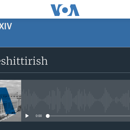
XIV
SUBSCRIBE
shittirish
Apple Podcasts
Obuna bo'ling
No media source currently avail
0:00