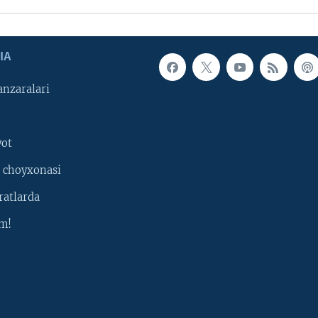
IA
nzaralari
yot
 choyxonasi
ratlarda
m!