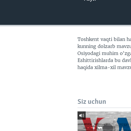
VIDEO
ODNOKLASSNIKI
XABARLAR SURATLARDA
TELEGRAM
TWITTER
SOUNDCLOUD
Toshkent vaqti bilan ha
kunning dolzarb mavzul
Osiyodagi muhim o'zgari
Eshittirishlarda bu da
haqida xilma-xil mavzu
Siz uchun