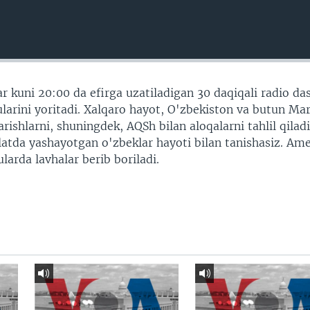
r kuni 20:00 da efirga uzatiladigan 30 daqiqali radio da
arini yoritadi. Xalqaro hayot, O'zbekiston va butun Ma
shlarni, shuningdek, AQSh bilan aloqalarni tahlil qiladi
vlatda yashayotgan o'zbeklar hayoti bilan tanishasiz. Am
larda lavhalar berib boriladi.