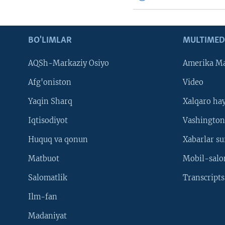
BO'LIMLAR
MULTIMED
AQSh-Markaziy Osiyo
Amerika Ma
Afg'oniston
Video
Yaqin Sharq
Xalqaro ha
Iqtisodiyot
Vashington
Huquq va qonun
Xabarlar su
Matbuot
Mobil-salo
Salomatlik
Transcripts
Ilm-fan
Madaniyat