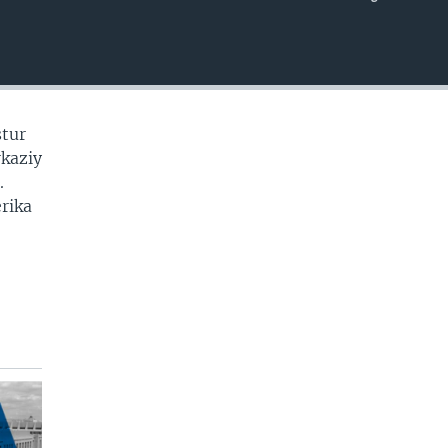
EMBED
stur
rkaziy
.
erika