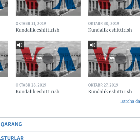
OKTABR 31, 2019
OKTABR 30, 2019
Kundalik eshittirish
Kundalik eshittirish
OKTABR 28, 2019
OKTABR 27, 2019
Kundalik eshittirish
Kundalik eshittirish
Barcha da
 QARANG
ASTURLAR