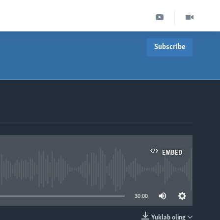
Subscribe
EMBED
able
30:00
Yuklab oling