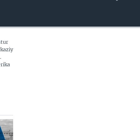
EMBED
stur
rkaziy
.
erika