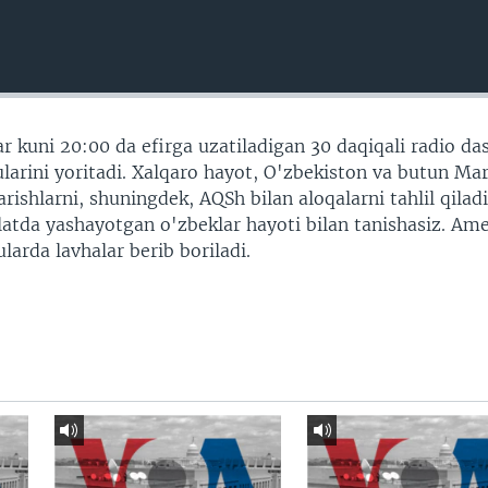
r kuni 20:00 da efirga uzatiladigan 30 daqiqali radio da
arini yoritadi. Xalqaro hayot, O'zbekiston va butun Ma
shlarni, shuningdek, AQSh bilan aloqalarni tahlil qiladi
vlatda yashayotgan o'zbeklar hayoti bilan tanishasiz. Am
larda lavhalar berib boriladi.