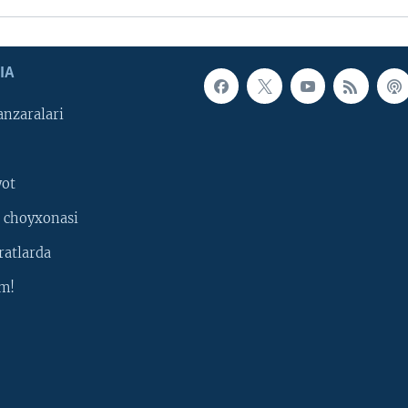
IA
nzaralari
yot
 choyxonasi
ratlarda
m!