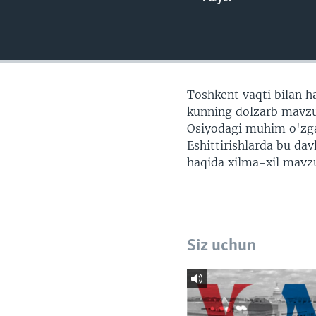
VIDEO
ODNOKLASSNIKI
XABARLAR SURATLARDA
TELEGRAM
TWITTER
SOUNDCLOUD
Toshkent vaqti bilan ha
kunning dolzarb mavzul
Osiyodagi muhim o'zgari
Eshittirishlarda bu da
haqida xilma-xil mavzu
Siz uchun