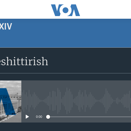
XIV
SUBSCRIBE
shittirish
Apple Podcasts
Obuna bo'ling
No media source currently avail
0:00