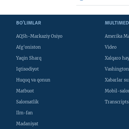
BO'LIMLAR
MULTIMED
AQSh-Markaziy Osiyo
Amerika Ma
Afg'oniston
Video
Yaqin Sharq
Xalqaro ha
Iqtisodiyot
Vashington
Huquq va qonun
Xabarlar su
Matbuot
Mobil-salo
Salomatlik
Transcripts
Ilm-fan
Madaniyat