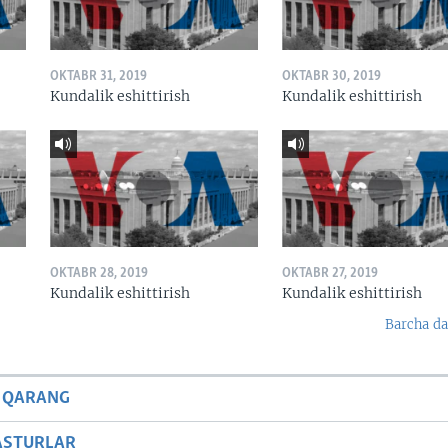
OKTABR 31, 2019
OKTABR 30, 2019
Kundalik eshittirish
Kundalik eshittirish
OKTABR 28, 2019
OKTABR 27, 2019
Kundalik eshittirish
Kundalik eshittirish
Barcha da
 QARANG
ASTURLAR