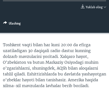
VIDEO
ODNOKLASSNIKI
Yuklab oling
XABARLAR SURATLARDA
TELEGRAM
TWITTER
Ulashing
SOUNDCLOUD
VOA
Toshkent vaqti bilan har kuni 20:00 da efirga
uzatiladigan 30 daqiqali radio dastur kunning
dolzarb mavzularini yoritadi. Xalqaro hayot,
O'zbekiston va butun Markaziy Osiyodagi muhim
o'zgarishlarni, shuningdek, AQSh bilan aloqalarni
tahlil qiladi. Eshittirishlarda bu davlatda yashayotgan
o'zbeklar hayoti bilan tanishasiz. Amerika haqida
xilma-xil mavzularda lavhalar berib boriladi.