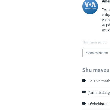
Amer
"Ame
chiq
yash
AQSh
muxb
This item is part of
Huquq va qonun
Shu mavzu
So'z va matb
Jurnalistlar
O'zbekiston 