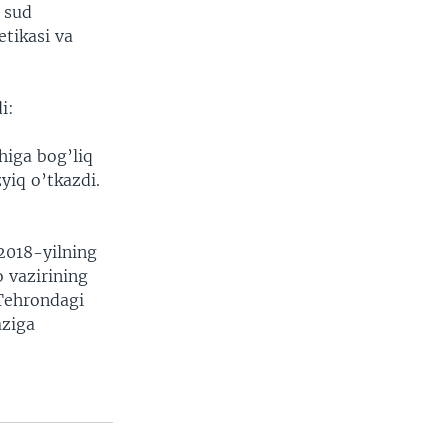
 sud
etikasi va
i:
higa bog’liq
yiq o’tkazdi.
2018-yilning
o vazirining
 Tehrondagi
aziga