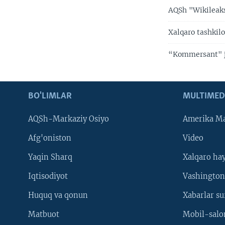
AQSh "Wikileaks
Xalqaro tashkilo
“Kommersant" ju
BO'LIMLAR
MULTIMED
AQSh-Markaziy Osiyo
Amerika Ma
Afg'oniston
Video
Yaqin Sharq
Xalqaro ha
Iqtisodiyot
Vashington
Huquq va qonun
Xabarlar su
Matbuot
Mobil-salo