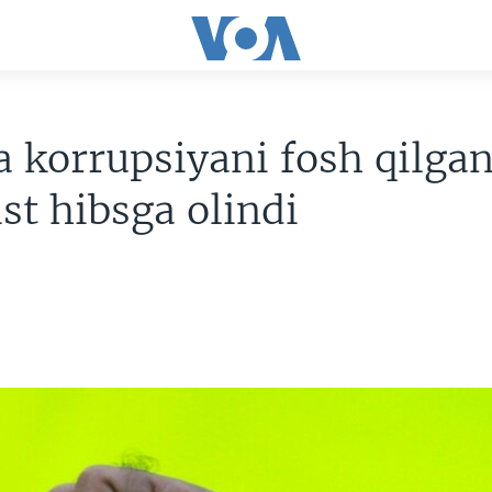
 korrupsiyani fosh qilga
ist hibsga olindi