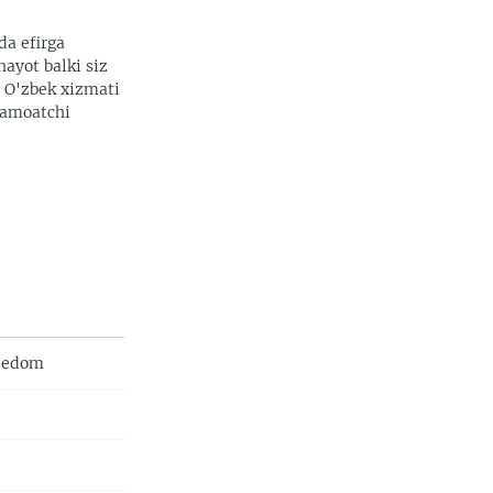
da efirga
hayot balki siz
. O'zbek xizmati
 jamoatchi
reedom