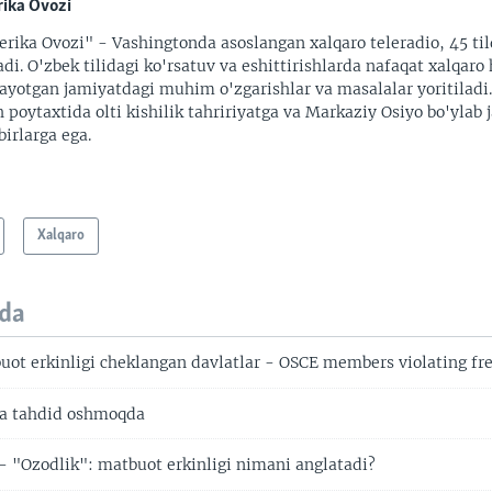
ika Ovozi
rika Ovozi" - Vashingtonda asoslangan xalqaro teleradio, 45 til
adi. O'zbek tilidagi ko'rsatuv va eshittirishlarda nafaqat xalqaro 
ayotgan jamiyatdagi muhim o'zgarishlar va masalalar yoritiladi
 poytaxtida olti kishilik tahririyatga va Markaziy Osiyo bo'ylab
irlarga ega.
Xalqaro
da
uot erkinligi cheklangan davlatlar - OSCE members violating f
ga tahdid oshmoqda
- "Ozodlik": matbuot erkinligi nimani anglatadi?