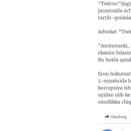
“Twitter”dag
jarayonida och
tartib-qoidala
Advokat “Twit
"Aminmanki, si
ekanini bilasi
Bu holda qand
Eron hukumati
5-noyabrida hi
korrupsiya is
uyidan olib ke
ozodlikka chiq
Ulashing