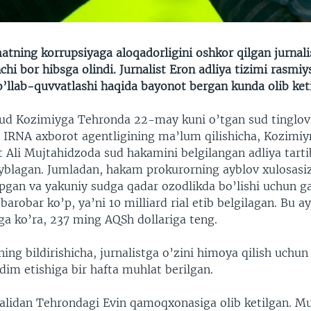
tning korrupsiyaga aloqadorligini oshkor qilgan jurnalis
nchi bor hibsga olindi. Jurnalist Eron adliya tizimi rasmi
o’llab-quvvatlashi haqida bayonot bergan kunda olib ket
sud Kozimiyga Tehronda 22-may kuni o’tgan sud tinglov
n. IRNA axborot agentligining ma’lum qilishicha, Kozimi
 Ali Mujtahidzoda sud hakamini belgilangan adliya tarti
yblagan. Jumladan, hakam prokurorning ayblov xulosasiz 
pgan va yakuniy sudga qadar ozodlikda bo’lishi uchun ga
barobar ko’p, ya’ni 10 milliard rial etib belgilagan. Bu 
ga ko’ra, 237 ming AQSh dollariga teng.
ing bildirishicha, jurnalistga o’zini himoya qilish uchu
dim etishiga bir hafta muhlat berilgan.
alidan Tehrondagi Evin qamoqxonasiga olib ketilgan. M