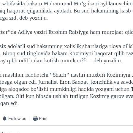
i sahifasida hakam Muhammad Mo’g’isani ayblanuvchini
iq haqorat qilganlikda aybladi. Bu sud hakamining kasb 
rga zid, deb yozdi u.
ter”da Adliya vaziri Ibrohim Raisiyga ham murojaat qild
z adolatli sud hakamning xolislik shartlariga rioya qilis
z. Biroq sud tinglovida hakam Kozimiyni haqorat qilib taz
ay qilib odil hukm kutish mumkun?” – deb yozdi u.
 mashhur islohotchi “Sharh” nashri muxbiri Kozimiyni 
bsga olgan edi. Jurnalist Eron Sanoat, konchilik va savd
higa aloqador bo’lishi mumkinligi haqida yozgani uchun
tilgan. Olti kun hibsda ushlab turilgan Kozimiy garov ev
qan edi.
Follow us
Print