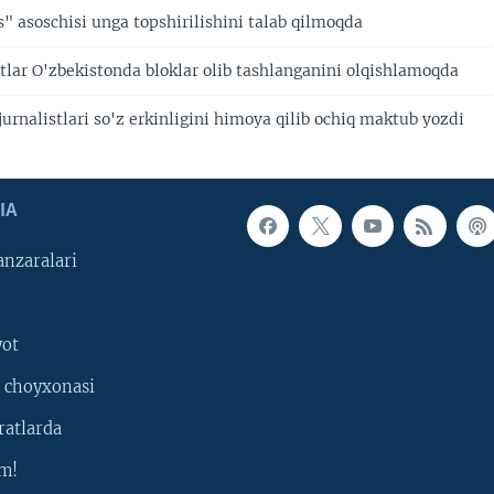
" asoschisi unga topshirilishini talab qilmoqda
tlar O'zbekistonda bloklar olib tashlanganini olqishlamoqda
rnalistlari so'z erkinligini himoya qilib ochiq maktub yozdi
IA
nzaralari
yot
 choyxonasi
ratlarda
m!