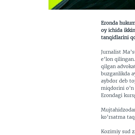
Eronda hukuma
oy ichida ikki
tanqidlarini q
Jurnalist Ma’
e’lon qilinga
qilgan advokat
buzganlikda a
aybdor deb to
miqdorini o’n 
Erondagi kurs
Mujtahidzodan
ko’rsatma taq
Kozimiy sud z