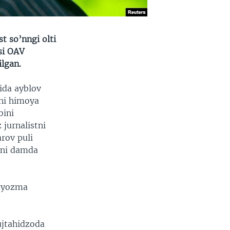
t so’nngi olti
ysi OAV
ilgan.
ida ayblov
yni himoya
bini
jurnalistni
rov puli
ayni damda
n yozma
ujtahidzoda