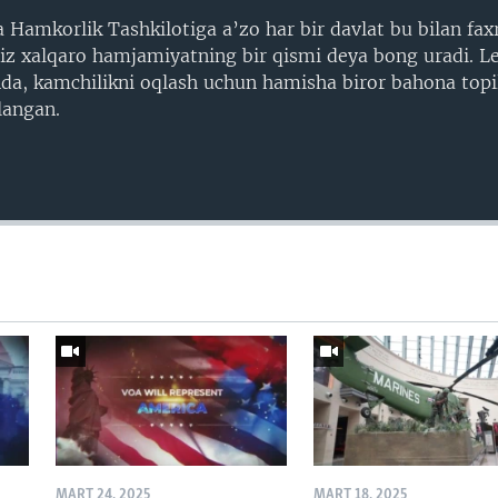
 Hamkorlik Tashkilotiga a’zo har bir davlat bu bilan fax
z xalqaro hamjamiyatning bir qismi deya bong uradi. Le
da, kamchilikni oqlash uchun hamisha biror bahona topil
langan.
MART 24, 2025
MART 18, 2025