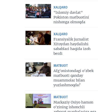
XALQARO
"Islomiy davlat"
Pokiston matbuotini
nishonga olmoqda
XALQARO
Fransiyalik jurnalist
Xitoydan haydalishi
sabablari haqida izoh
berdi
MATBUOT
Afg'onistondagi o'zbek
matbuoti qanday
muammolar bilan
yuzlashmoqda?
MATBUOT
Markaziy Osiyo hamon
o'zining ishonchli
axborot manbalariga ega