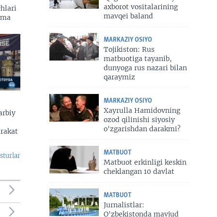
axborot vositalarining
hlari
mavqei baland
zma
MARKAZIY OSIYO
Tojikiston: Rus
matbuotiga tayanib,
dunyoga rus nazari bilan
qaraymiz
MARKAZIY OSIYO
Xayrulla Hamidovning
arbiy
ozod qilinishi siyosiy
o'zgarishdan darakmi?
arakat
MATBUOT
sturlar
Matbuot erkinligi keskin
cheklangan 10 davlat
MATBUOT
Jurnalistlar:
O'zbekistonda mavjud