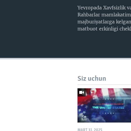
Yevropada Xavfsizlik va
Rahbarlar mamlakatimi
majburiyatlarga kelgan
matbuot erkinligi chek
Siz uchun
MART 31, 2025