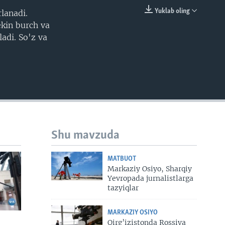
Yuklab oling
rlanadi.
EMBED
kin burch va
adi. So'z va
Shu mavzuda
MATBUOT
Markaziy Osiyo, Sharqiy
Yevropada jurnalistlarga
tazyiqlar
MARKAZIY OSIYO
Qirg’izistonda Rossiya