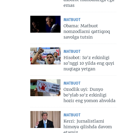
emas
MATBUOT
Obama: Matbuot
nomzodlarni qattiqroq
savolga tutsin
MATBUOT
Hisobot: So'z erkinligi
so’nggi 10 yilda eng quyi
nuqtaga yetgan
MATBUOT
Ozodlik uyi: Dunyo
bo'ylab so'z erkinligi
hozir eng yomon ahvolda
MATBUOT
Kerri: Jurnalistlarni
himoya qilishda davom
etamiz