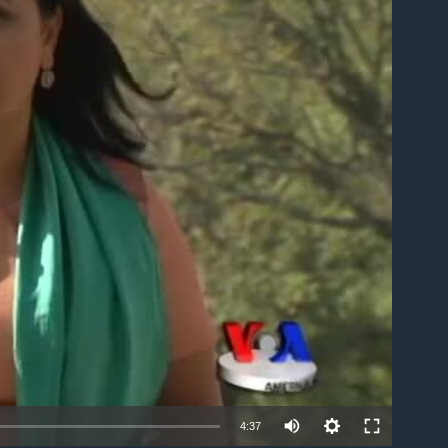
able
4:37