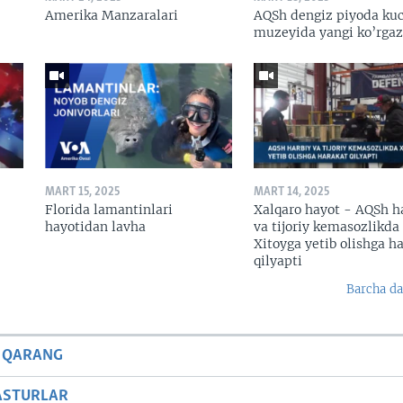
Amerika Manzaralari
AQSh dengiz piyoda kuc
muzeyida yangi ko’rga
MART 15, 2025
MART 14, 2025
Florida lamantinlari
Xalqaro hayot - AQSh h
hayotidan lavha
va tijoriy kemasozlikda
Xitoyga yetib olishga h
qilyapti
Barcha da
 QARANG
ASTURLAR