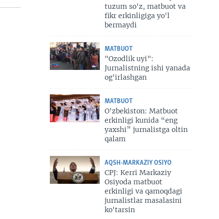
tuzum so'z, matbuot va
fikr erkinligiga yo'l
bermaydi
MATBUOT
"Ozodlik uyi":
Jurnalistning ishi yanada
og'irlashgan
MATBUOT
O'zbekiston: Matbuot
erkinligi kunida “eng
yaxshi” jurnalistga oltin
qalam
AQSH-MARKAZIY OSIYO
CPJ: Kerri Markaziy
Osiyoda matbuot
erkinligi va qamoqdagi
jurnalistlar masalasini
ko'tarsin