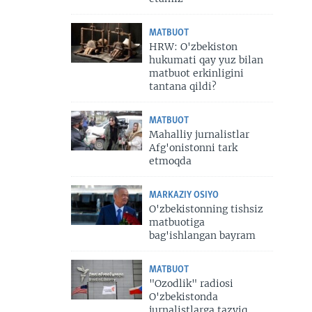
MATBUOT
HRW: O'zbekiston
hukumati qay yuz bilan
matbuot erkinligini
tantana qildi?
MATBUOT
Mahalliy jurnalistlar
Afg'onistonni tark
etmoqda
MARKAZIY OSIYO
O'zbekistonning tishsiz
matbuotiga
bag'ishlangan bayram
MATBUOT
"Ozodlik" radiosi
O'zbekistonda
jurnalistlarga tazyiq