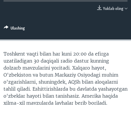
VIDEO
ODNOKLASSNIKI
Yuklab oling
XABARLAR SURATLARDA
TELEGRAM
TWITTER
Ulashing
SOUNDCLOUD
VOA
Toshkent vaqti bilan har kuni 20:00 da efirga
uzatiladigan 30 daqiqali radio dastur kunning
dolzarb mavzularini yoritadi. Xalqaro hayot,
O'zbekiston va butun Markaziy Osiyodagi muhim
o'zgarishlarni, shuningdek, AQSh bilan aloqalarni
tahlil qiladi. Eshittirishlarda bu davlatda yashayotgan
o'zbeklar hayoti bilan tanishasiz. Amerika haqida
xilma-xil mavzularda lavhalar berib boriladi.