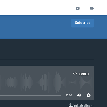
Subscribe
EMBED
able
30:00
Yuklab oling