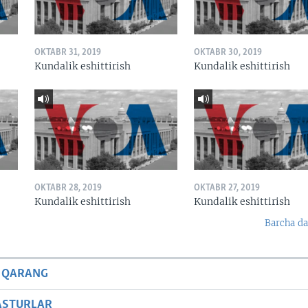
OKTABR 31, 2019
OKTABR 30, 2019
Kundalik eshittirish
Kundalik eshittirish
OKTABR 28, 2019
OKTABR 27, 2019
Kundalik eshittirish
Kundalik eshittirish
Barcha da
 QARANG
ASTURLAR