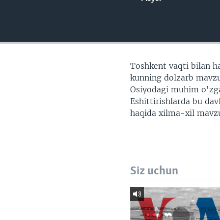
VIDEO
ODNOKLASSNIKI
XABARLAR SURATLARDA
TELEGRAM
TWITTER
SOUNDCLOUD
Toshkent vaqti bilan ha
kunning dolzarb mavzul
Osiyodagi muhim o'zgari
Eshittirishlarda bu da
haqida xilma-xil mavzu
Siz uchun