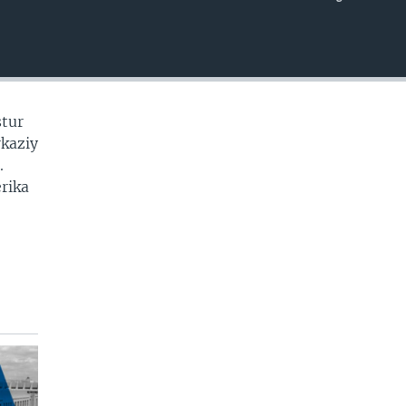
EMBED
stur
rkaziy
.
erika