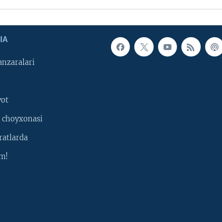
IA
nzaralari
yot
 choyxonasi
ratlarda
m!