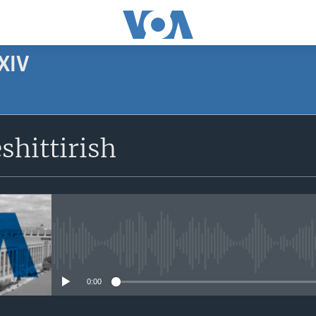
XIV
SUBSCRIBE
shittirish
Apple Podcasts
Obuna bo'ling
No media source currently avail
0:00