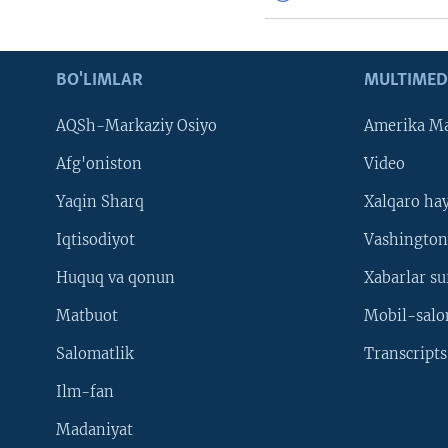
BO'LIMLAR
MULTIMED
AQSh-Markaziy Osiyo
Amerika Ma
Afg'oniston
Video
Yaqin Sharq
Xalqaro ha
Iqtisodiyot
Vashington
Huquq va qonun
Xabarlar su
Matbuot
Mobil-salo
Salomatlik
Transcripts
Ilm-fan
Madaniyat