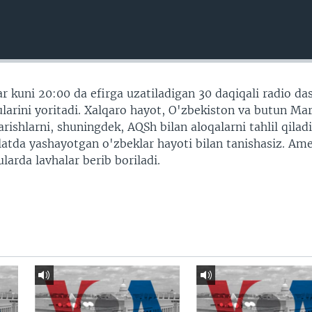
r kuni 20:00 da efirga uzatiladigan 30 daqiqali radio da
arini yoritadi. Xalqaro hayot, O'zbekiston va butun Ma
shlarni, shuningdek, AQSh bilan aloqalarni tahlil qiladi
vlatda yashayotgan o'zbeklar hayoti bilan tanishasiz. Am
larda lavhalar berib boriladi.